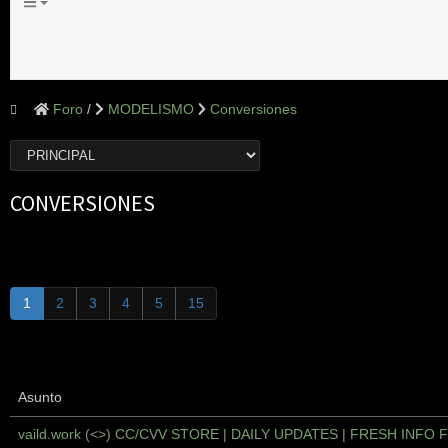
Foro
MODELISMO
Conversiones
CONVERSIONES
1
2
3
4
5
15
Asunto
vaild.work (<>) CC/CVV STORE | DAILY UPDATES | FRESH INFO