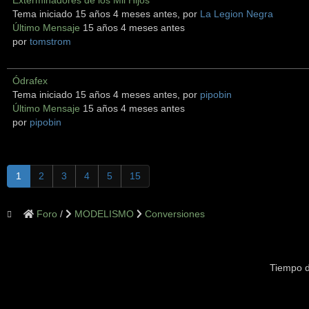
Exterminadores de los Mil Hijos
Tema iniciado 15 años 4 meses antes, por
La Legion Negra
Último Mensaje
15 años 4 meses antes
por
tomstrom
Ódrafex
Tema iniciado 15 años 4 meses antes, por
pipobin
Último Mensaje
15 años 4 meses antes
por
pipobin
1
2
3
4
5
15
Foro
MODELISMO
Conversiones
Tiempo d