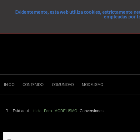
Evidentemente, esta web utiliza cookies, estrictamente nec
empleadas por te
INICIO
CONTENIDO
COMUNIDAD
MODELISMO
Está aquí:
Inicio
Foro
MODELISMO
Conversiones