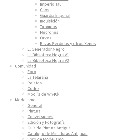
Imperio Tau
Caos
Guardia Imperial
Inquisición
Tiranidos
Necrones
Orkoz
Razas Perdidas y otros Xenos
El Generador Negro
La Biblioteca Negra V1
La Biblioteca Negra V2
Comunidad
Foro
La Telaraña
Relatos
Codex
Mod´s de Wh40k
Modelismo
General
Pintura
Conversiones
Edición y Fotografía
Guía de Pintura Antigua
Catálogo de Miniaturas Antiguas
Foro de Modelismo