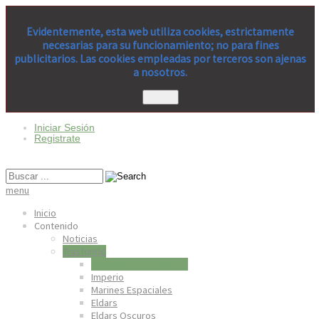
Evidentemente, esta web utiliza cookies, estrictamente
necesarias para su funcionamiento; no para fines
publicitarios. Las cookies empleadas por terceros son ajenas
a nosotros.
Cerrar
Iniciar Sesión
Registrate
menu
Inicio
Contenido
Noticias
Trasfondo
General - Universo 40K
Imperio
Marines Espaciales
Eldars
Eldars Oscuros