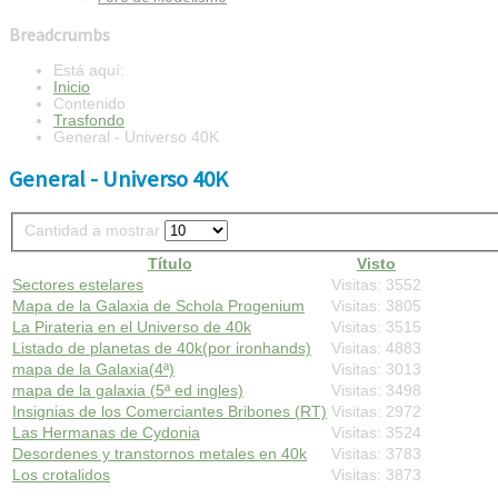
Breadcrumbs
Está aquí:
Inicio
Contenido
Trasfondo
General - Universo 40K
General - Universo 40K
Cantidad a mostrar
Título
Visto
Sectores estelares
Visitas: 3552
Mapa de la Galaxia de Schola Progenium
Visitas: 3805
La Pirateria en el Universo de 40k
Visitas: 3515
Listado de planetas de 40k(por ironhands)
Visitas: 4883
mapa de la Galaxia(4ª)
Visitas: 3013
mapa de la galaxia (5ª ed ingles)
Visitas: 3498
Insignias de los Comerciantes Bribones (RT)
Visitas: 2972
Las Hermanas de Cydonia
Visitas: 3524
Desordenes y transtornos metales en 40k
Visitas: 3783
Los crotalidos
Visitas: 3873