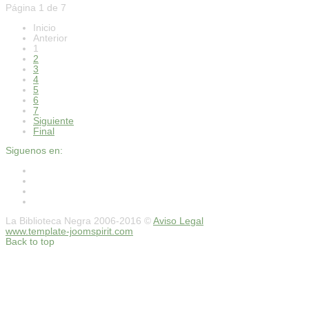
Página 1 de 7
Inicio
Anterior
1
2
3
4
5
6
7
Siguiente
Final
Siguenos en:
La Biblioteca Negra 2006-2016 ©
Aviso Legal
www.template-joomspirit.com
Back to top