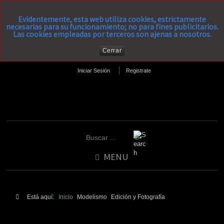
Evidentemente, esta web utiliza cookies, estrictamente
necesarias para su funcionamiento; no para fines publicitarios.
Las cookies empleadas por terceros son ajenas a nosotros.
Cerrar
Iniciar Sesión
Registrate
MENU
Está aquí:
Inicio
Modelismo
Edición y Fotografía