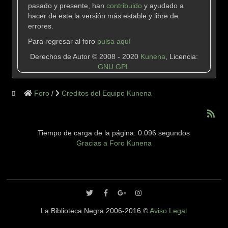
pasado y presente, han
contribuido
y ayudado a
hacer de este la versión más estable y libre de
errores.
Para regresar al foro
pulsa aquí
Derechos de Autor © 2008 - 2020
Kunena
, Licencia:
GNU GPL
Foro
Creditos del Equipo Kunena
Tiempo de carga de la página: 0.096 segundos
Gracias a
Foro Kunena
La Biblioteca Negra 2006-2016 ©
Aviso Legal