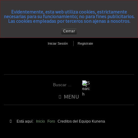
Evidentemente, esta web utiliza cookies, estrictamente
necesarias para su funcionamiento; no para fines publicitarios.
Las cookies empleadas por terceros son ajenas a nosotros.
Cerrar
Iniciar Sesión
Registrate
MENU
Está aquí:
Inicio
Foro
Creditos del Equipo Kunena