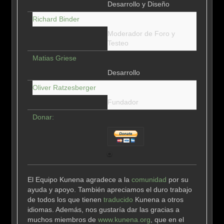
Desarrollo y Diseño
Richard Binder
Moderador de Foro y
Testeo
Matias Griese
Desarrollo
Oliver Ratzesberger
Fundador
Donar:
El Equipo Kunena agradece a la
comunidad
por su
ayuda y apoyo. También apreciamos el duro trabajo
de todos los que tienen
traducido
Kunena a otros
idiomas. Además, nos gustaría dar las gracias a
muchos miembros de
www.kunena.org
, que en el