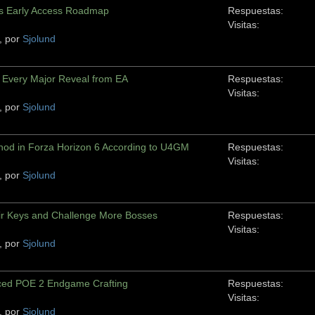
s Early Access Roadmap
Respuestas:
Visitas:
, por
Sjolund
Every Major Reveal from EA
Respuestas:
Visitas:
, por
Sjolund
od in Forza Horizon 6 According to U4GM
Respuestas:
Visitas:
, por
Sjolund
ir Keys and Challenge More Bosses
Respuestas:
Visitas:
, por
Sjolund
ed POE 2 Endgame Crafting
Respuestas:
Visitas:
, por
Sjolund