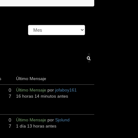
s
Último Mensaje
0
Último Mensaje
por
jofaboy161
7
16 horas 14 minutos antes
0
Último Mensaje
por
Sjolund
7
1 día 13 horas antes