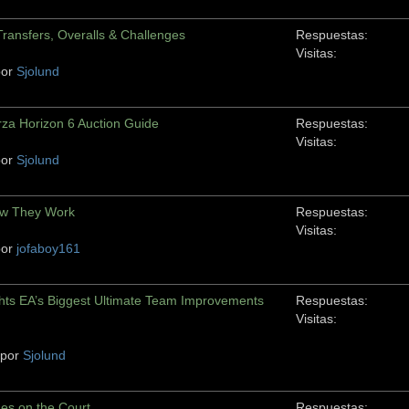
ansfers, Overalls & Challenges
Respuestas:
Visitas:
por
Sjolund
rza Horizon 6 Auction Guide
Respuestas:
Visitas:
por
Sjolund
How They Work
Respuestas:
Visitas:
por
jofaboy161
hts EA’s Biggest Ultimate Team Improvements
Respuestas:
Visitas:
 por
Sjolund
es on the Court
Respuestas: