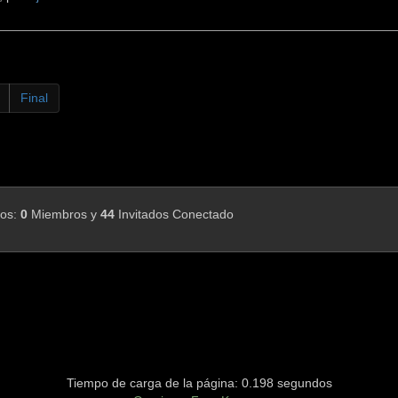
Final
dos:
0
Miembros y
44
Invitados Conectado
Tiempo de carga de la página: 0.198 segundos