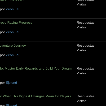
Visitas:
 por
Zeon Lau
rove Racing Progress
Respuestas:
Visitas:
 por
Zeon Lau
dventure Journey
Respuestas:
Visitas:
 por
Zeon Lau
e: Master Early Rewards and Build Your Dream
Respuestas:
Visitas:
 por
Sjolund
: What EA’s Biggest Changes Mean for Players
Respuestas:
Visitas:
 por
Sjolund