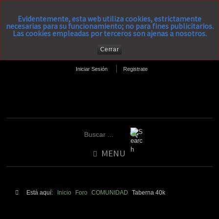
Evidentemente, esta web utiliza cookies, estrictamente
necesarias para su funcionamiento; no para fines publicitarios.
Las cookies empleadas por terceros son ajenas a nosotros.
Cerrar
Iniciar Sesión
Registrate
MENU
Está aquí:
Inicio
Foro
COMUNIDAD
Taberna 40k