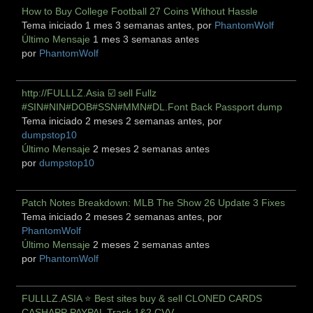
How to Buy College Football 27 Coins Without Hassle
Tema iniciado 1 mes 3 semanas antes, por
PhantomWolf
Último Mensaje
1 mes 3 semanas antes
por
PhantomWolf
http://FULLLZ.Asia ☑️ sell Fullz
#SIN#NIN#DOB#SSN#MMN#DL.Font Back Passport dump
Tema iniciado 2 meses 2 semanas antes, por
dumpstop10
Último Mensaje
2 meses 2 semanas antes
por
dumpstop10
Patch Notes Breakdown: MLB The Show 26 Update 3 Fixes
Tema iniciado 2 meses 2 semanas antes, por
PhantomWolf
Último Mensaje
2 meses 2 semanas antes
por
PhantomWolf
FULLLZ.ASIA ⭐️ Best sites buy & sell CLONED CARDS
CASHAPP PAYPAL Track 1&2 CVV