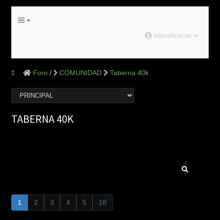
Identificarse
Foro
COMUNIDAD
Taberna 40k
TABERNA 40K
1
2
3
4
5
18