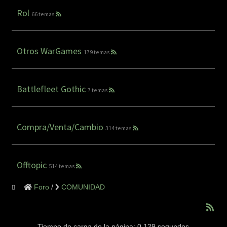
Rol
66 temas
Otros WarGames
179 temas
Battlefleet Gothic
7 temas
Compra/Venta/Cambio
314 temas
Offtopic
514 temas
Foro
COMUNIDAD
Tiempo de carga de la página: 0.129 segundos