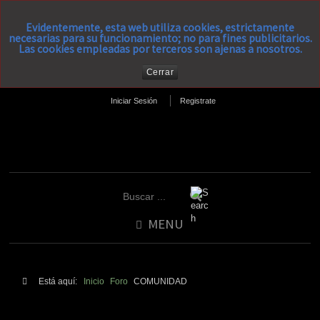
Evidentemente, esta web utiliza cookies, estrictamente
necesarias para su funcionamiento; no para fines publicitarios.
Las cookies empleadas por terceros son ajenas a nosotros.
Cerrar
Iniciar Sesión
Registrate
MENU
Está aquí:
Inicio
Foro
COMUNIDAD