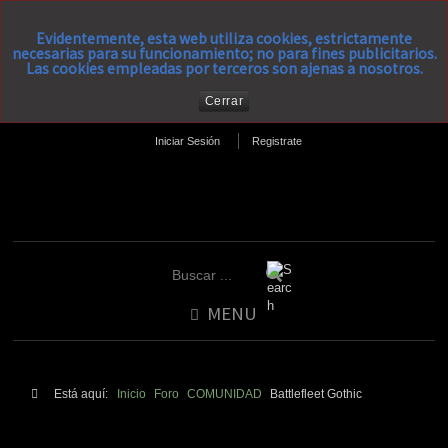
Evidentemente, esta web utiliza cookies, estrictamente
necesarias para su funcionamiento; no para fines publicitarios.
Las cookies empleadas por terceros son ajenas a nosotros.
Cerrar
Iniciar Sesión
Registrate
MENU
Está aquí:
Inicio
Foro
COMUNIDAD
Battlefleet Gothic