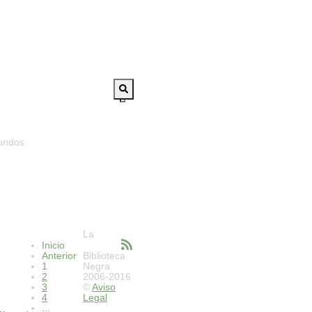
gundos
La
Inicio
Anterior
Biblioteca
1
Negra
2
2006-2016
3
©
Aviso
4
Legal
...