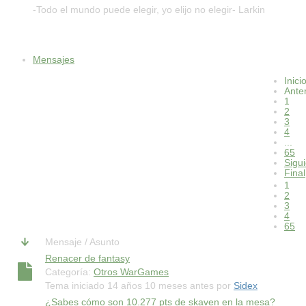
-Todo el mundo puede elegir, yo elijo no elegir- Larkin
Mensajes
Inici
Mensajes recientes de tomstrom
Anter
(643 mensajes )
1
2
3
4
...
65
Sigu
Final
1
2
3
4
65
Mensaje / Asunto
Renacer de fantasy
Categoría:
Otros WarGames
Tema iniciado 14 años 10 meses antes por
Sidex
¿Sabes cómo son 10.277 pts de skaven en la mesa?