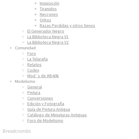
Inquisición
Tiranidos
Necrones
Orkoz
Razas Perdidas y otros Xenos
El Generador Negro
La Biblioteca Negra V1
La Biblioteca Negra V2
Comunidad
Foro
La Telaraña
Relatos
Codex
Mod´s de Wh40k
Modelismo
General
Pintura
Conversiones
Edición y Fotografía
Guía de Pintura Antigua
Catálogo de Miniaturas Antiguas
Foro de Modelismo
Breadcrumbs