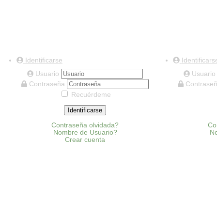
Identificarse
Identificars
Usuario
Usuari
Contraseña
Contrase
Recuérdeme
Identificarse
Contraseña olvidada?
Co
Nombre de Usuario?
No
Crear cuenta