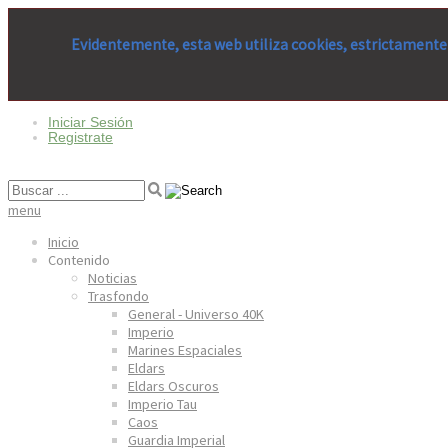
Evidentemente, esta web utiliza cookies, estrictamente 
Iniciar Sesión
Registrate
menu
Inicio
Contenido
Noticias
Trasfondo
General - Universo 40K
Imperio
Marines Espaciales
Eldars
Eldars Oscuros
Imperio Tau
Caos
Guardia Imperial