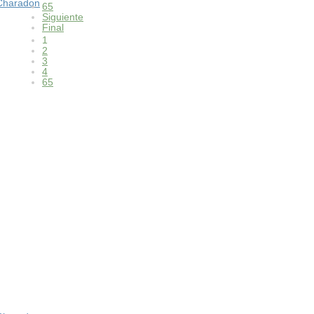
Charadon
65
Siguiente
Final
1
2
3
4
65