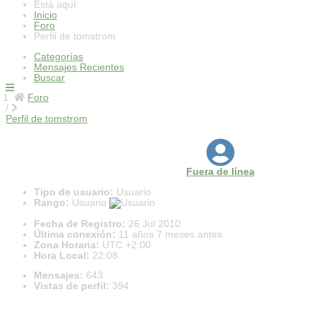
Está aquí:
Inicio
Foro
Perfil de tomstrom
Categorías
Mensajes Recientes
Buscar
Foro
Perfil de tomstrom
Perfil de tomstrom
Fuera de línea
Tipo de usuario:
Usuario
Rango:
Usuario
Fecha de Registro:
26 Jul 2010
Última conexión:
11 años 7 meses antes
Zona Horaria:
UTC +2:00
Hora Local:
22:08
Mensajes:
643
Vistas de perfil:
394