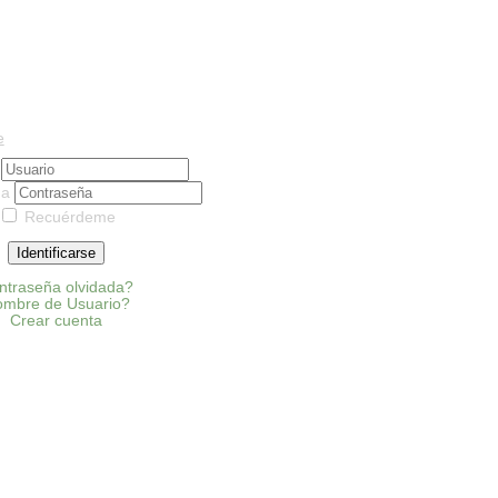
e
o
ña
Recuérdeme
Identificarse
ntraseña olvidada?
mbre de Usuario?
Crear cuenta