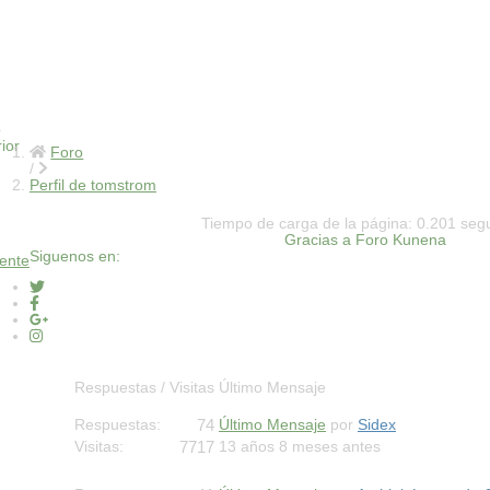
o
ior
Foro
Perfil de tomstrom
Tiempo de carga de la página: 0.201 se
Gracias a
Foro Kunena
Siguenos en:
iente
Respuestas / Visitas
Último Mensaje
74
Respuestas:
Último Mensaje
por
Sidex
7717
Visitas:
13 años 8 meses antes