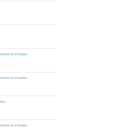
pirómano de Charadon
pirómano de Charadon
laxe
pirómano de Charadon