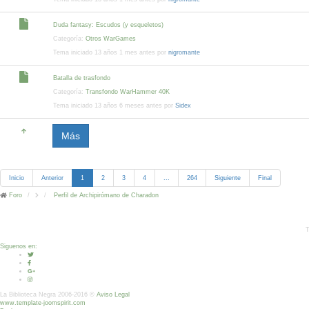
Duda fantasy: Escudos (y esqueletos)
Categoría:
Otros WarGames
Tema iniciado 13 años 1 mes antes por
nigromante
Batalla de trasfondo
Categoría:
Transfondo WarHammer 40K
Tema iniciado 13 años 6 meses antes por
Sidex
Más
Inicio
Anterior
1
2
3
4
...
264
Siguiente
Final
Foro
Perfil de Archipirómano de Charadon
T
Siguenos en:
La Biblioteca Negra 2006-2016 ©
Aviso Legal
www.template-joomspirit.com