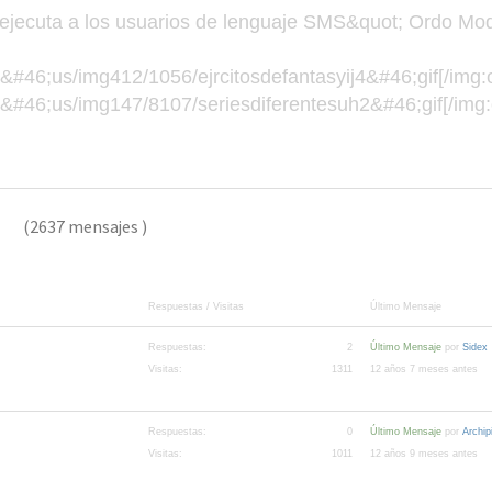
ejecuta a los usuarios de lenguaje SMS&quot; Ordo Mode
#46;us/img412/1056/ejrcitosdefantasyij4&#46;gif[/img:
#46;us/img147/8107/seriesdiferentesuh2&#46;gif[/img
don
(2637 mensajes )
Respuestas / Visitas
Último Mensaje
Respuestas:
2
Último Mensaje
por
Sidex
Visitas:
1311
12 años 7 meses antes
Respuestas:
0
Último Mensaje
por
Archi
Visitas:
1011
12 años 9 meses antes