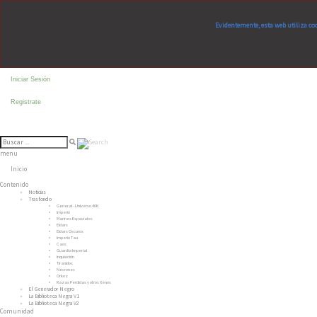
Evidentemente, esta web utiliza co
Iniciar Sesión
Registrate
menu
Inicio
Contenido
Noticias
Trasfondo
General - Universo 40K
Imperio
Marines Espaciales
Eldars
Eldars Oscuros
Imperio Tau
Caos
Guardia Imperial
Inquisición
Tiranidos
Necrones
Orkoz
Razas Perdidas y otros Xenos
El Generador Negro
La Biblioteca Negra V1
La Biblioteca Negra V2
Comunidad