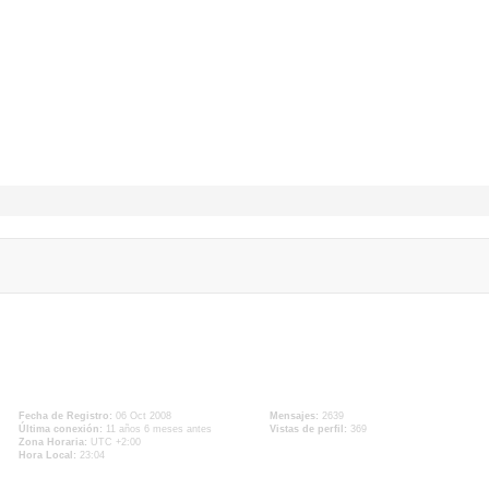
Fecha de Registro:
06 Oct 2008
Mensajes:
2639
Última conexión:
11 años 6 meses antes
Vistas de perfil:
369
Zona Horaria:
UTC +2:00
Hora Local:
23:04