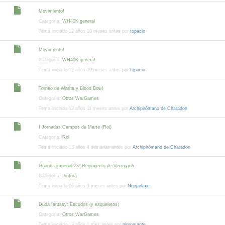
Movimiento!
Categoría:
WH40K general
Tema iniciado 12 años 10 meses antes por
topacio
Movimiento!
Categoría:
WH40K general
Tema iniciado 12 años 10 meses antes por
topacio
Torneo de Warha y Blood Bowl
Categoría:
Otros WarGames
Tema iniciado 12 años 11 meses antes por
Archipirómano de Charadon
I Jornadas Campos de Marte (Rol)
Categoría:
Rol
Tema iniciado 13 años 4 semanas antes por
Archipirómano de Charadon
Guardia imperial 23º Regimiento de Veneganh
Categoría:
Pintura
Tema iniciado 16 años 3 meses antes por
Neojarlaxe
Duda fantasy: Escudos (y esqueletos)
Categoría:
Otros WarGames
Tema iniciado 13 años 1 mes antes por
nigromante