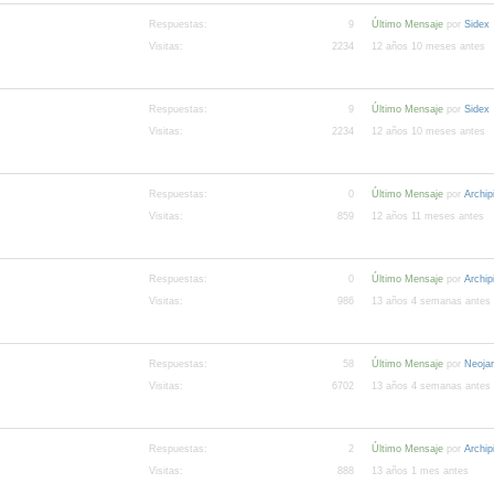
Respuestas:
9
Último Mensaje
por
Sidex
Visitas:
2234
12 años 10 meses antes
Respuestas:
9
Último Mensaje
por
Sidex
Visitas:
2234
12 años 10 meses antes
Respuestas:
0
Último Mensaje
por
Archi
Visitas:
859
12 años 11 meses antes
Respuestas:
0
Último Mensaje
por
Archi
Visitas:
986
13 años 4 semanas antes
Respuestas:
58
Último Mensaje
por
Neojar
Visitas:
6702
13 años 4 semanas antes
Respuestas:
2
Último Mensaje
por
Archi
Visitas:
888
13 años 1 mes antes