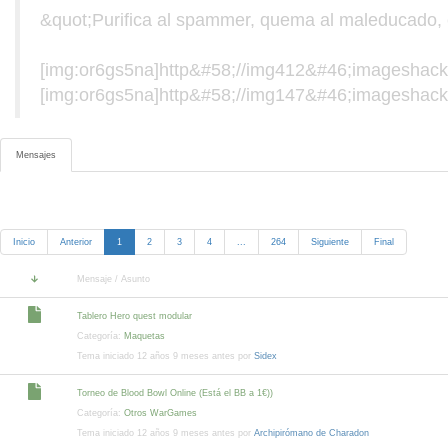
&quot;Purifica al spammer, quema al maleducado, 
[img:or6gs5na]http&#58;//img412&#46;imageshack&
[img:or6gs5na]http&#58;//img147&#46;imageshack&
Mensajes
Mensajes recientes de Archipirómano de Chara
Inicio
Anterior
1
2
3
4
...
264
Siguiente
Final
Mensaje / Asunto
Tablero Hero quest modular
Categoría:
Maquetas
Tema iniciado 12 años 9 meses antes por
Sidex
Torneo de Blood Bowl Online (Está el BB a 1€))
Categoría:
Otros WarGames
Tema iniciado 12 años 9 meses antes por
Archipirómano de Charadon