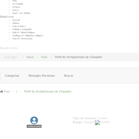
Foro
La Telaraña
Relatos
Codex
Mod´s de Wh40k
Modelismo
General
Pintura
Conversiones
Edición y Fotografía
Guía de Pintura Antigua
Catálogo de Miniaturas Antiguas
Foro de Modelismo
Breadcrumbs
Está aquí:
Inicio
Foro
Perfil de Archipirómano de Charadon
Categorías
Mensajes Recientes
Buscar
Foro
Perfil de Archipirómano de Charadon
Perfil de Archipirómano de Charadon
Tipo de usuario:
Usuario
Rango:
Usuario
Fuera de línea