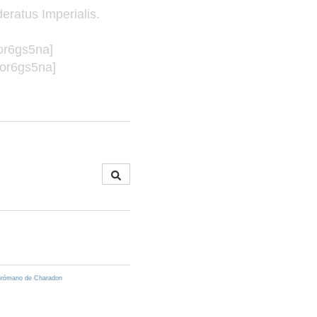
ratus Imperialis.
or6gs5na]
:or6gs5na]
pirómano de Charadon