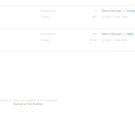
Respuestas:
2
Último Mensaje
por
Archi
Visitas:
888
13 años 1 mes antes
Respuestas:
265
Último Mensaje
por
Sidex
Visitas:
20.6k
13 años 1 mes antes
iempo de carga de la página: 0.297 segundos
Gracias a
Foro Kunena