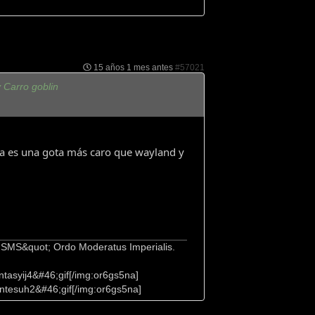
15 años 1 mes antes
#57021
 Carro goblin
ina es una gota más caro que wayland y
e SMS&quot; Ordo Moderatus Imperialis.
tasyij4&#46;gif[/img:or6gs5na]
ntesuh2&#46;gif[/img:or6gs5na]