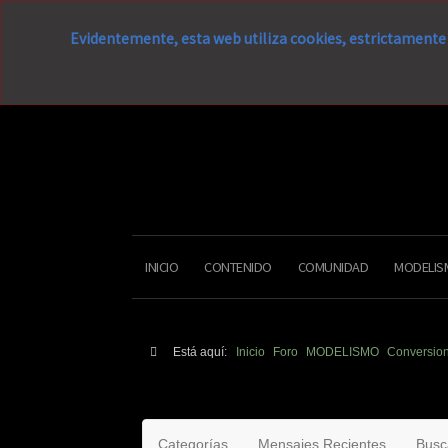
Evidentemente, esta web utiliza cookies, estrictamente 
INICIO
CONTENIDO
COMUNIDAD
MODELIS
Está aquí:
Inicio
Foro
MODELISMO
Conversio
Categorías
Mensajes Recientes
Busc