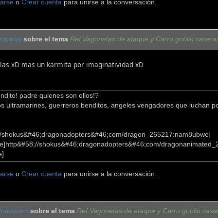
carse
o
Crear cuenta
para unirse a la conversación.
topacio
sobre el tema
Ref:Vagonetas de ataque y Carro goblin casera
las xD mas un karmita por imaginatividad xD
dito! padre quienes son ellos!?
los ultramarines, guerreros benditos, angeles vengadores que luchan por
;//shokus&#46;dragonadopters&#46;com/dragon_265217:nam8ubwe]
]http&#58;//shokus&#46;dragonadopters&#46;com/dragonanimated_
e]
carse
o
Crear cuenta
para unirse a la conversación.
tomstrom
sobre el tema
Ref:Vagonetas de ataque y Carro goblin case