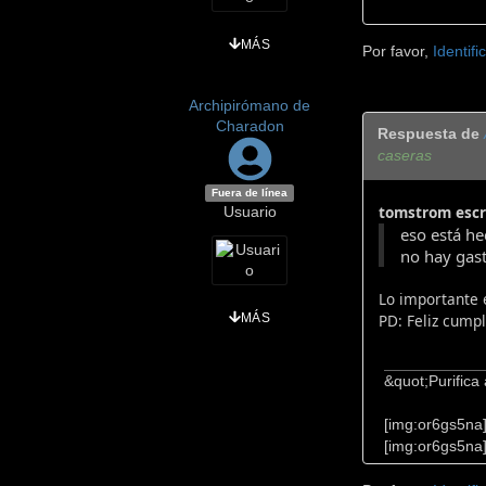
MÁS
Por favor,
Identifi
Archipirómano de
Charadon
Respuesta de
caseras
Fuera de línea
tomstrom escr
Usuario
eso está he
no hay gas
Lo importante 
MÁS
PD: Feliz cumpl
&quot;Purifica
[img:or6gs5na
[img:or6gs5na