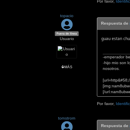
Por favor,
Identifi
topacio
Respuesta de
Fuera de línea
guau estan chu
Usuario
-emperador ben
-hijo mio son 
MÁS
nosotros.
[url=http&#58
[img:nam8ubwe
[/url:nam8ubw
Por favor,
Identifi
tomstrom
Respuesta de