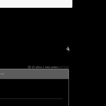
15 años 1 mes antes
#57018
ras