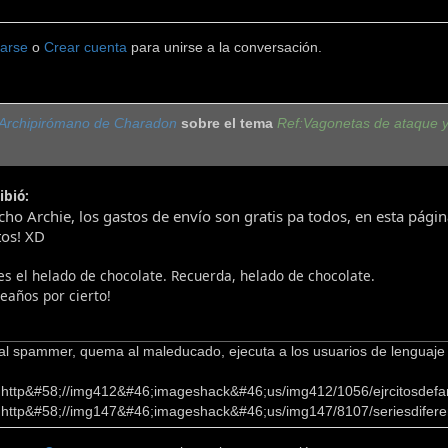
carse
o
Crear cuenta
para unirse a la conversación.
Archipirómano de Charadon
sobre el tema
Ref:Vagonetas de ataque y
ibió:
cho Archie, los gastos de envío son gratis pa todos, en esta pág
tos! XD
es el helado de chocolate. Recuerda, helado de chocolate.
eaños por cierto!
 al spammer, quema al maleducado, ejecuta a los usuarios de lenguaj
]http&#58;//img412&#46;imageshack&#46;us/img412/1056/ejrcitosdefan
]http&#58;//img147&#46;imageshack&#46;us/img147/8107/seriesdifere