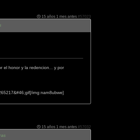
15 años 1 mes antes
#57023
s
 el honor y la redencion... y por
265217&#46;gif[/img:nam8ubwe]
15 años 1 mes antes
#57032
ras