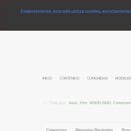
Evidentemente, esta web utiliza cookies, estrictamente 
INICIO
CONTENIDO
COMUNIDAD
MODELIS
Está aquí:
Inicio
Foro
MODELISMO
Conversio
Categorías
Mensajes Recientes
Busc