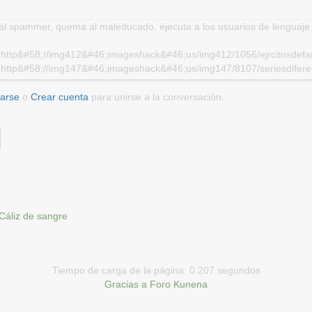
 al spammer, quema al maleducado, ejecuta a los usuarios de lenguaj
]http&#58;//img412&#46;imageshack&#46;us/img412/1056/ejrcitosdefan
]http&#58;//img147&#46;imageshack&#46;us/img147/8107/seriesdifere
carse
o
Crear cuenta
para unirse a la conversación.
Cáliz de sangre
Tiempo de carga de la página: 0.207 segundos
Gracias a
Foro Kunena