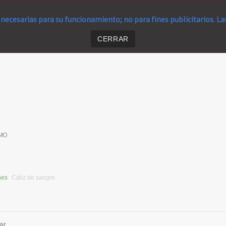
necesarias para su funcionamiento; no para fines publicitarios. L
CERRAR
MO
nes
Cáliz de sangre
ar