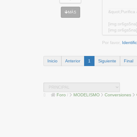
&quot;Purifica
MÁS
[img:or6gs5na
[img:or6gs5na
Por favor,
Identifi
Inicio
Anterior
1
Siguiente
Final
Foro
MODELISMO
Conversiones