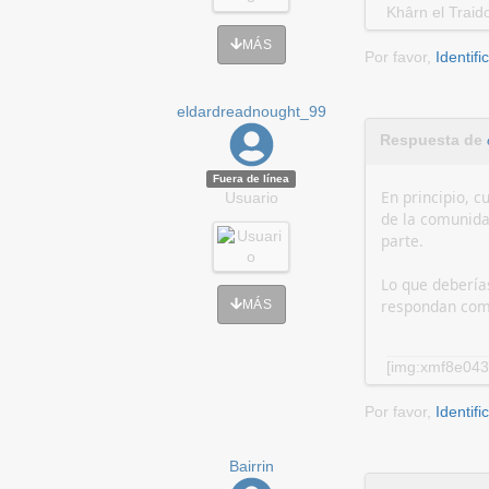
Khârn el Traid
MÁS
Por favor,
Identifi
eldardreadnought_99
Respuesta de
Fuera de línea
En principio, c
Usuario
de la comunida
parte.
Lo que debería
respondan como
MÁS
[img:xmf8e043
Por favor,
Identifi
Bairrin