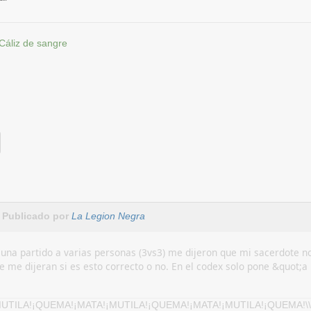
Cáliz de sangre
Publicado por
La Legion Negra
 una partido a varias personas (3vs3) me dijeron que mi sacerdote no
e me dijeran si es esto correcto o no. En el codex solo pone &quot;
!¡MUTILA!¡QUEMA!¡MATA!¡MUTILA!¡QUEMA!¡MATA!¡MUTILA!¡QUEMA!\\\\