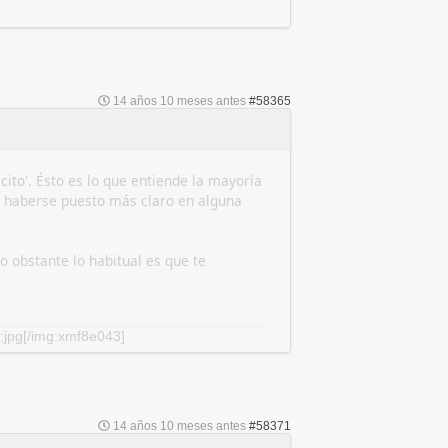
14 años 10 meses antes
#58365
rcito'. Ésto es lo que entiende la mayoría
 haberse puesto más claro en alguna
 obstante lo habitual es que te
;jpg[/img:xmf8e043]
14 años 10 meses antes
#58371