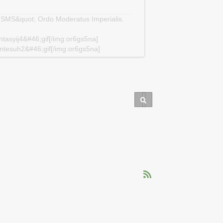
e SMS&quot; Ordo Moderatus Imperialis.
tasyij4&#46;gif[/img:or6gs5na]
ntesuh2&#46;gif[/img:or6gs5na]