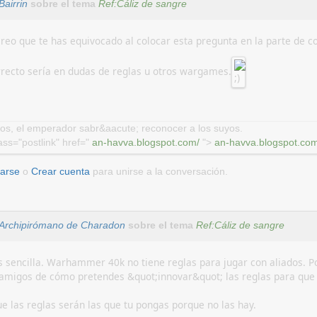
Bairrin
sobre el tema
Ref:Cáliz de sangre
creo que te has equivocado al colocar esta pregunta en la parte de c
rrecto sería en dudas de reglas u otros wargames.
os, el emperador sabr&aacute; reconocer a los suyos.
ass="postlink" href="
an-havva.blogspot.com/
">
an-havva.blogspot.com
carse
o
Crear cuenta
para unirse a la conversación.
Archipirómano de Charadon
sobre el tema
Ref:Cáliz de sangre
 sencilla. Warhammer 40k no tiene reglas para jugar con aliados. Po
 amigos de cómo pretendes &quot;innovar&quot; las reglas para que
e las reglas serán las que tu pongas porque no las hay.