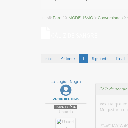
Foro
MODELISMO
Conversiones
CÁLIZ DE SANGRE
Inicio
Anterior
1
Siguiente
Final
La Legion Negra
Cáliz de sangre
AUTOR DEL TEMA
Resulta que en
Fuera de línea
Me gustaría qu
Usuario
\\\\\\\"¡MATA