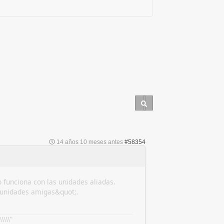
14 años 10 meses antes
#58354
 funciona con las unidades aliadas.
a unidades amigas&quot;.
\\\"