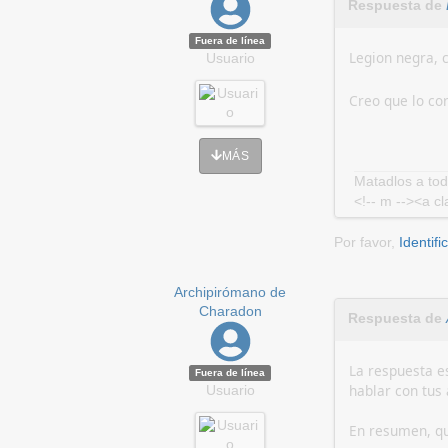
Respuesta de
Fuera de línea
Legion negra, 
Usuario
Creo que lo co
MÁS
Matadlos a tod
<!-- m --><a cl
Por favor,
Identifi
Archipirómano de
Charadon
Respuesta de
La respuesta es
Fuera de línea
hablar con tus
Usuario
En resumen, qu