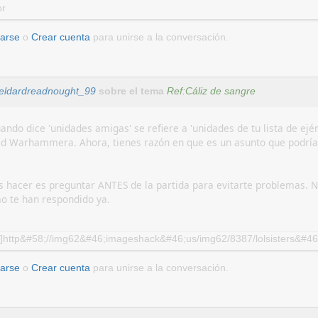
or
carse
o
Crear cuenta
para unirse a la conversación.
eldardreadnought_99
sobre el tema
Ref:Cáliz de sangre
uando dice 'unidades amigas' se refiere a 'unidades de tu lista de ejé
d Warhammera. Ahora, tienes razón en que es un asunto que podría
s hacer es preguntar ANTES de la partida para evitarte problemas. No
 te han respondido ya.
]http&#58;//img62&#46;imageshack&#46;us/img62/8387/lolsisters&#46
carse
o
Crear cuenta
para unirse a la conversación.