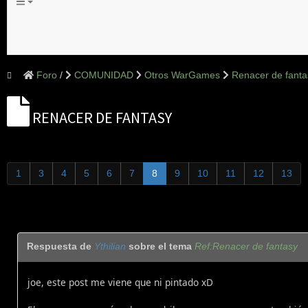
Foro
COMUNIDAD
Otros WarGames
Renacer de fanta
RENACER DE FANTASY
1
3
4
5
6
7
8
9
10
11
12
13
Respuesta de
Ythilian
sobre el tema
Ref:Renacer de fantasy
joe, este post me viene que ni pintado xD