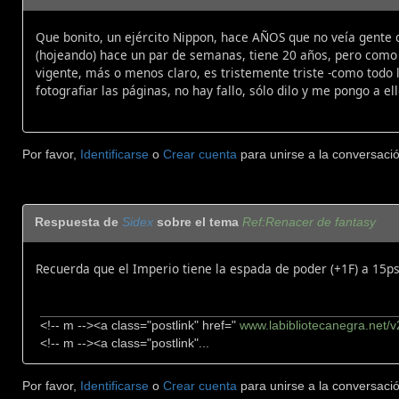
Que bonito, un ejército Nippon, hace AÑOS que no veía gente 
(hojeando) hace un par de semanas, tiene 20 años, pero como 
vigente, más o menos claro, es tristemente triste -como todo 
fotografiar las páginas, no hay fallo, sólo dilo y me pongo a ell
Por favor,
Identificarse
o
Crear cuenta
para unirse a la conversació
Respuesta de
Sidex
sobre el tema
Ref:Renacer de fantasy
Recuerda que el Imperio tiene la espada de poder (+1F) a 15ps
<!-- m --><a class="postlink" href="
www.labibliotecanegra.net/
<!-- m --><a class="postlink"...
Por favor,
Identificarse
o
Crear cuenta
para unirse a la conversació