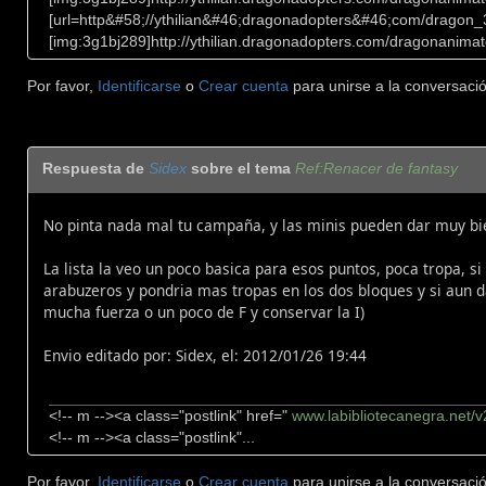
[url=http&#58;//ythilian&#46;dragonadopters&#46;com/dragon
[img:3g1bj289]http://ythilian.dragonadopters.com/dragonanimat
Por favor,
Identificarse
o
Crear cuenta
para unirse a la conversació
Respuesta de
Sidex
sobre el tema
Ref:Renacer de fantasy
No pinta nada mal tu campaña, y las minis pueden dar muy bien
La lista la veo un poco basica para esos puntos, poca tropa, s
arabuzeros y pondria mas tropas en los dos bloques y si aun 
mucha fuerza o un poco de F y conservar la I)
Envio editado por: Sidex, el: 2012/01/26 19:44
<!-- m --><a class="postlink" href="
www.labibliotecanegra.net/
<!-- m --><a class="postlink"...
Por favor,
Identificarse
o
Crear cuenta
para unirse a la conversació