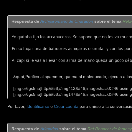
Respuesta de
Archipirómano de Charadon
sobre el tema
Ref:
Yo quitaba fijo los arcabuceros. Se supone que no les va mucho
En su lugar una de batidores ashigarus o similar y con los pu
Al capi si le vas a llevar con arma de mano queda un poco déb
&quot;Purifica al spammer, quema al maleducado, ejecuta a lo
[img:or6gs5na]http&#58;//img412&#46;imageshack&#46;us/img41
[img:or6gs5na]http&#58;//img147&#46;imageshack&#46;us/img1
Por favor,
Identificarse
o
Crear cuenta
para unirse a la conversació
Respuesta de
Arkandas
sobre el tema
Ref:Renacer de fantasy