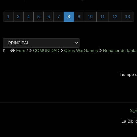
1
3
4
5
6
7
8
9
10
11
12
13
Foro
COMUNIDAD
Otros WarGames
Renacer de fanta
Tiempo d
Sig
La Bibl