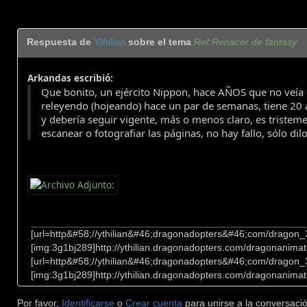
Respuesta de
Ythilian
sobre el tema
Ref:Renacer de fantasy
Arkandas escribió:
Que bonito, un ejército Nippon, hace AÑOS que no veía g
releyendo (hojeando) hace un par de semanas, tiene 20
y debería seguir vigente, más o menos claro, es tristeme
escanear o fotografiar las páginas, no hay fallo, sólo dil
[url=http&#58;//ythilian&#46;dragonadopters&#46;com/dragon
[img:3g1bj289]http://ythilian.dragonadopters.com/dragonanimat
[url=http&#58;//ythilian&#46;dragonadopters&#46;com/dragon
[img:3g1bj289]http://ythilian.dragonadopters.com/dragonanimat
Por favor,
Identificarse
o
Crear cuenta
para unirse a la conversació