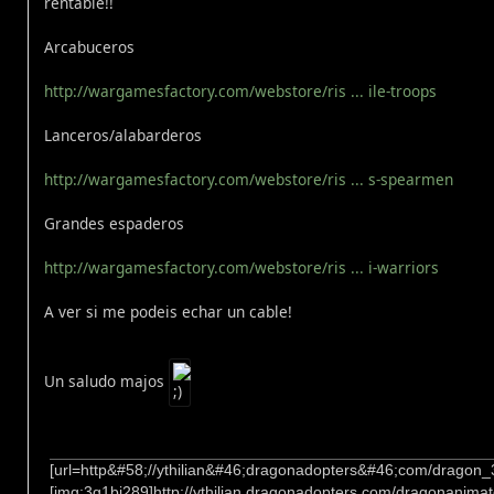
rentable!!
Arcabuceros
http://wargamesfactory.com/webstore/ris ... ile-troops
Lanceros/alabarderos
http://wargamesfactory.com/webstore/ris ... s-spearmen
Grandes espaderos
http://wargamesfactory.com/webstore/ris ... i-warriors
A ver si me podeis echar un cable!
Un saludo majos
[url=http&#58;//ythilian&#46;dragonadopters&#46;com/dragon
[img:3g1bj289]http://ythilian.dragonadopters.com/dragonanimat