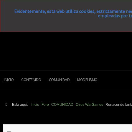
Evidentemente, esta web utiliza cookies, estrictamente nec
empleadas por te
INICIO
CONTENIDO
COMUNIDAD
MODELISMO
Está aquí:
Inicio
Foro
COMUNIDAD
Otros WarGames
Renacer de fant