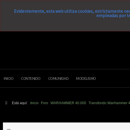
Evidentemente, esta web utiliza cookies, estrictamente nec
empleadas por te
INICIO
CONTENIDO
COMUNIDAD
MODELISMO
Está aquí:
Inicio
Foro
WARHAMMER 40.000
Transfondo WarHammer 