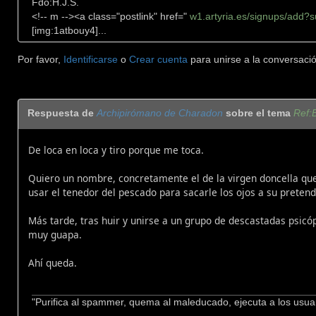
Fdo:H.J.S.
<!-- m --><a class="postlink" href="
w1.artyria.es/signups/add?
[img:1atbouy4]...
Por favor,
Identificarse
o
Crear cuenta
para unirse a la conversació
Respuesta de
Archipirómano de Charadon
sobre el tema
Ref:B
De loca en loca y tiro porque me toca.
Quiero un nombre, concretamente el de la virgen doncella que
usar el tenedor del pescado para sacarle los ojos a su pretend
Más tarde, tras huir y unirse a un grupo de descastadas psicó
muy guapa.
Ahí queda.
"Purifica al spammer, quema al maleducado, ejecuta a los usua