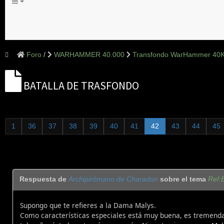
Foro
WARHAMMER 40.000
Transfondo WarHammer 40
BATALLA DE TRASFONDO
1
36
37
38
39
40
41
42
43
44
45
Respuesta de
Archipirómano de Charadon
sobre el tema
Ref:B
Supongo que te refieres a la Dama Malys.
Como características especiales está muy buena, es tremendam