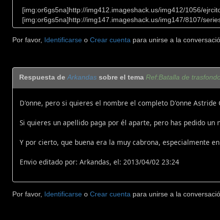
[img:or6gs5na]http://img412.imageshack.us/img412/1056/ejrcito
[img:or6gs5na]http://img147.imageshack.us/img147/8107/series
Por favor,
Identificarse
o
Crear cuenta
para unirse a la conversació
Respuesta de
Arkandas
sobre el tema
Ref:Batalla de trasfond
D'onne, pero si quieres el nombre el completo D'onne Astride
Si quieres un apellido paga por él aparte, pero has pedido un
Y por cierto, que buena era la muy cabrona, especialmente en
Envio editado por: Arkandas, el: 2013/04/02 23:24
Por favor,
Identificarse
o
Crear cuenta
para unirse a la conversació