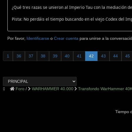
¿Qué tres razas se unieron al Imperio Tau con la mediación 
Pista: No perdáis el tiempo buscando en el viejo Codex del Im
Por favor,
Identificarse
o
Crear cuenta
para unirse a la conversació
1
36
37
38
39
40
41
42
43
44
45
Foro
WARHAMMER 40.000
Transfondo WarHammer 40
Tiempo d