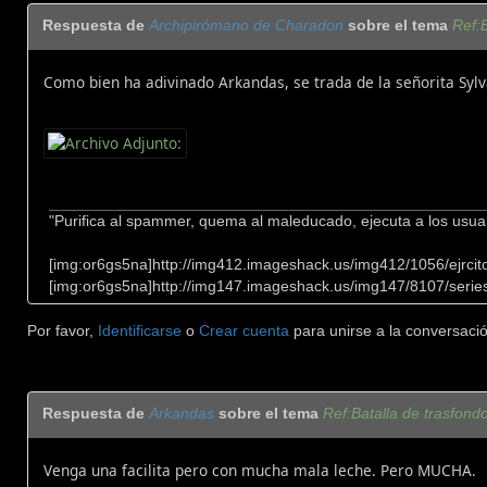
Respuesta de
Archipirómano de Charadon
sobre el tema
Ref:B
Como bien ha adivinado Arkandas, se trada de la señorita Sy
"Purifica al spammer, quema al maleducado, ejecuta a los usua
[img:or6gs5na]http://img412.imageshack.us/img412/1056/ejrcito
[img:or6gs5na]http://img147.imageshack.us/img147/8107/series
Por favor,
Identificarse
o
Crear cuenta
para unirse a la conversació
Respuesta de
Arkandas
sobre el tema
Ref:Batalla de trasfond
Venga una facilita pero con mucha mala leche. Pero MUCHA.