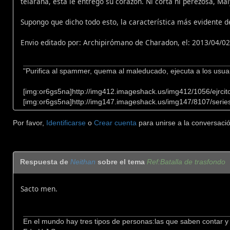
telaraña, ésta le entregó su corazón. Ni corta ni perezosa, Mal
Supongo que dicho todo esto, la característica más evidente
Envio editado por: Archipirómano de Charadon, el: 2013/04/02
"Purifica al spammer, quema al maleducado, ejecuta a los usua
[img:or6gs5na]http://img412.imageshack.us/img412/1056/ejrcito
[img:or6gs5na]http://img147.imageshack.us/img147/8107/series
Por favor,
Identificarse
o
Crear cuenta
para unirse a la conversació
Respuesta de
Neithan
sobre el tema
Ref:Batalla de trasfondo
Sacto men.
En el mundo hay tres tipos de personas:las que saben contar y 