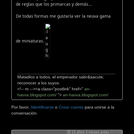
de reglas que los primarcas y demás...
De todas formas me gustaría ver la neuva gama
de miniaturas.
Matadlos a todos, el emperador sabr&aacute;
reconocer a los suyos.
<!-- m --><a class="postlink" href="
an-
havva.blogspot.com/
">
an-havva.blogspot.com/
Por favor,
Identificarse
o
Crear cuenta
para unirse a la
conversación.
15 años 3 meses antes
#56486