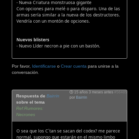
- Nueva Criatura monstruosa gigante
Con opciones para melé o para disparo. Una de las
armas sería similar a la nueva de los destructores.
Vendría con un montón de opciones.
Nuevos blisters
- Nuevo Líder necron a pie con un bastón.
Por favor,
Identificarse
o
Crear cuenta
para unirse a la
conversación.
15 años 3 meses antes
#56485
Respuesta de
Bairrin
por
Bairrin
sobre el tema
Ref:Rumores:
Necrones
O sea que los C´tan se sacan del codex? me parece
normal, supongo que estarán en el mismo limbo