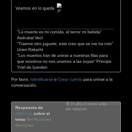
Veamos en lo queda
"La muerte es mi comida, el terror mi bebida"
Asdrubal Vect
"Traeme otro juguete, este creo que se me ha roto"
Urien Rakarht
"Los muertos han de unirse a nuestras filas para
que nosotros no nos unamos a las suyas" Principe
Yriel de Iyanden
Por favor,
Identificarse
o
Crear cuenta
para unirse a la
conversación.
15 años 5 meses antes
#55645
Respuesta de
por
mfjlarcen
mfjlarcen
sobre el
tema
Ref:Rumores:
Necrones