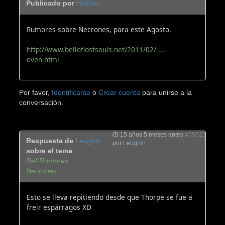
Publicado por
Hidden
Rumores sobre Necrones, para este Agosto.
http://www.belloflostsouls.net/2011/02/ ... -
oven.html
Por favor,
Identificarse
o
Crear cuenta
para unirse a la
conversación.
15 años 5 meses antes
#55621
Respuesta de
Leughin
por
Leughin
sobre el tema
Ref:Rumores:
Necrones
Esto se lleva repitiendo desde que Thorpe se fue a
freir espárragos XD