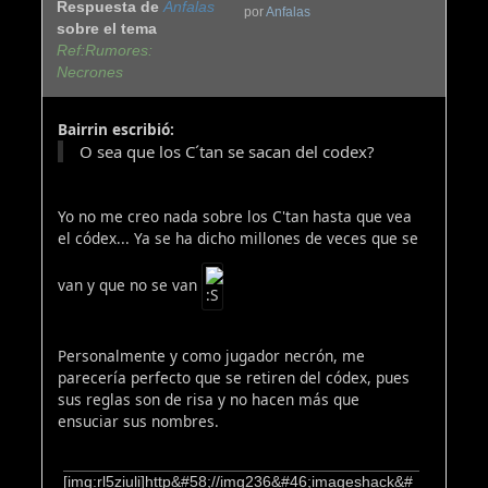
Respuesta de
Anfalas
por
Anfalas
sobre el tema
Ref:Rumores:
Necrones
Bairrin escribió:
O sea que los C´tan se sacan del codex?
Yo no me creo nada sobre los C'tan hasta que vea
el códex... Ya se ha dicho millones de veces que se
van y que no se van
Personalmente y como jugador necrón, me
parecería perfecto que se retiren del códex, pues
sus reglas son de risa y no hacen más que
ensuciar sus nombres.
[img:rl5ziuli]http&#58;//img236&#46;imageshack&#