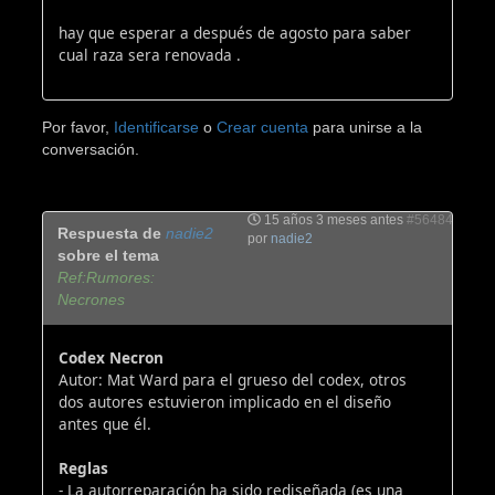
hay que esperar a después de agosto para saber
cual raza sera renovada .
Por favor,
Identificarse
o
Crear cuenta
para unirse a la
conversación.
15 años 3 meses antes
#56484
Respuesta de
nadie2
por
nadie2
sobre el tema
Ref:Rumores:
Necrones
Codex Necron
Autor: Mat Ward para el grueso del codex, otros
dos autores estuvieron implicado en el diseño
antes que él.
Reglas
- La autorreparación ha sido rediseñada (es una