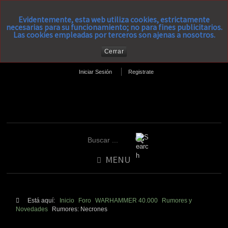
Evidentemente, esta web utiliza cookies, estrictamente
necesarias para su funcionamiento; no para fines publicitarios.
Las cookies empleadas por terceros son ajenas a nosotros.
Cerrar
Iniciar Sesión
Registrate
MENU
Está aquí:
Inicio
Foro
WARHAMMER 40.000
Rumores y
Novedades
Rumores: Necrones