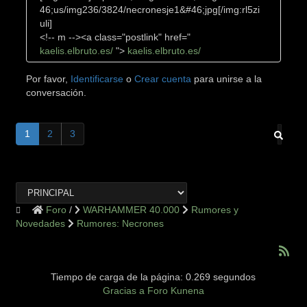
46;us/img236/3824/necronesje1&#46;jpg[/img:rl5zi
uli]
<!-- m --><a class="postlink" href="
kaelis.elbruto.es/
">
kaelis.elbruto.es/
Por favor,
Identificarse
o
Crear cuenta
para unirse a la
conversación.
1
2
3
Foro
WARHAMMER 40.000
Rumores y
Novedades
Rumores: Necrones
Tiempo de carga de la página: 0.269 segundos
Gracias a
Foro Kunena