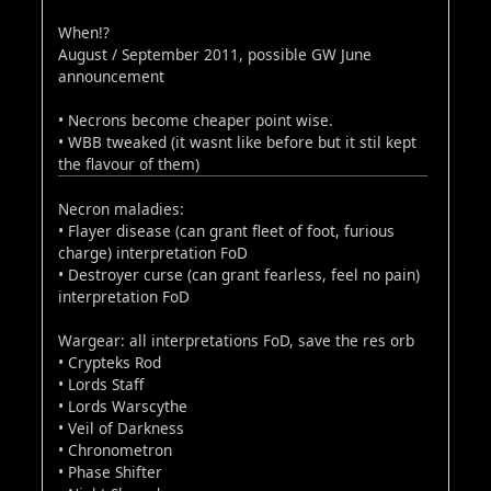
When!?
August / September 2011, possible GW June
announcement
• Necrons become cheaper point wise.
• WBB tweaked (it wasnt like before but it stil kept
the flavour of them)
Necron maladies:
• Flayer disease (can grant fleet of foot, furious
charge) interpretation FoD
• Destroyer curse (can grant fearless, feel no pain)
interpretation FoD
Wargear: all interpretations FoD, save the res orb
• Crypteks Rod
• Lords Staff
• Lords Warscythe
• Veil of Darkness
• Chronometron
• Phase Shifter