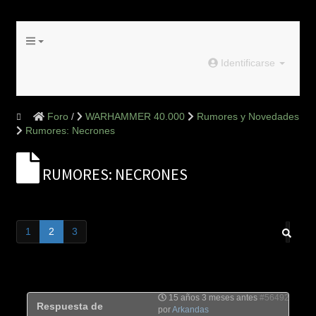
Identificarse
Foro
WARHAMMER 40.000
Rumores y Novedades
Rumores: Necrones
RUMORES: NECRONES
1
2
3
15 años 3 meses antes
#56492
Respuesta de
por
Arkandas