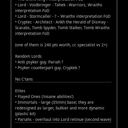
• Lord - Voidbringer - Tahek - Warriors, Wraiths
interpretation FoD
• Lord - Stormcaller - ? – Wraiths interpretation FoD
• Cryptec - Architect - Ankh the Herald of Dismay -
Scarabs, Tomb Spyder, Tomb Stalker, Tomb Wraiths
interpretation FoD
(one of them is 240 pts worth, cc specialist vs 2+)
Random Lords
• Anti psyker guy. Pariah ?
• Psyker counterpart guy. Cryptek ?
No C'tans
Elites
• Flayed Ones (‘insane abilities’)
• Immortals - large (35mm) base; they are
redesigned as larger, bulkier and more dynamic
(plastic kit)
• Pariahs - overhaul into Lord retinue (second wave)