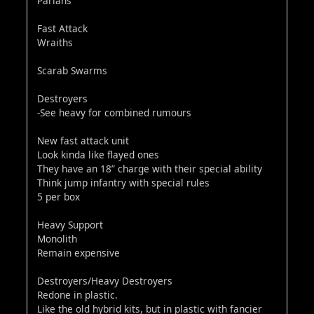
Pariahs
Fast Attack
Wraiths
Scarab Swarms
Destroyers
-See heavy for combined rumours
New fast attack unit
Look kinda like flayed ones
They have an 18” charge with their special ability
Think jump infantry with special rules
5 per box
Heavy Support
Monolith
Remain expensive
Destroyers/Heavy Destroyers
Redone in plastic.
Like the old hybrid kits, but in plastic with fancier