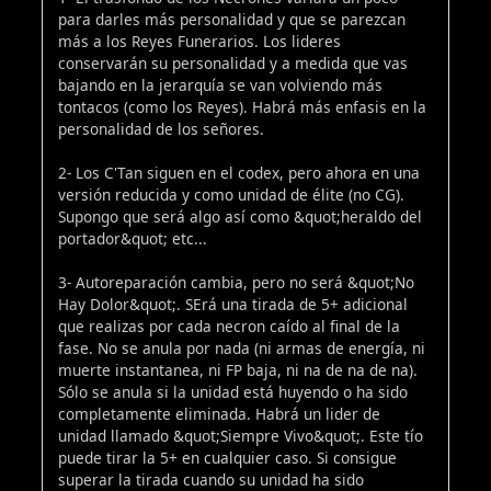
para darles más personalidad y que se parezcan
más a los Reyes Funerarios. Los lideres
conservarán su personalidad y a medida que vas
bajando en la jerarquía se van volviendo más
tontacos (como los Reyes). Habrá más enfasis en la
personalidad de los señores.
2- Los C'Tan siguen en el codex, pero ahora en una
versión reducida y como unidad de élite (no CG).
Supongo que será algo así como &quot;heraldo del
portador&quot; etc...
3- Autoreparación cambia, pero no será &quot;No
Hay Dolor&quot;. SErá una tirada de 5+ adicional
que realizas por cada necron caído al final de la
fase. No se anula por nada (ni armas de energía, ni
muerte instantanea, ni FP baja, ni na de na de na).
Sólo se anula si la unidad está huyendo o ha sido
completamente eliminada. Habrá un lider de
unidad llamado &quot;Siempre Vivo&quot;. Este tío
puede tirar la 5+ en cualquier caso. Si consigue
superar la tirada cuando su unidad ha sido