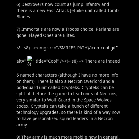
6) Destroyers now count as jump infantry and
there is a new Fast Attack Jetbike unit called Tomb
Blades.
7) Immortals are now a Troops choice. Pariahs are
gone. Flayed Ones are Elites.
<!-- s8) --><img src="{SMILIES_PATH}/icon_cool.gif"
alt="
" title="Cool" /><!-- s8) --> There are indeed
6 named characters (although I have no more info
on them). There is also a Necron Overlord and a
bodyguard unit called Crypteks. Crypteks can be
split off before the game to lead units of Necrons,
very similar to Wolf Guard in the Space Wolves
codex. Crypteks can take a bunch of different
technology upgrades, so there is kind of a way now
to have personalized squad leaders in a Necron
army.
9) They army is much more mobile now in general.