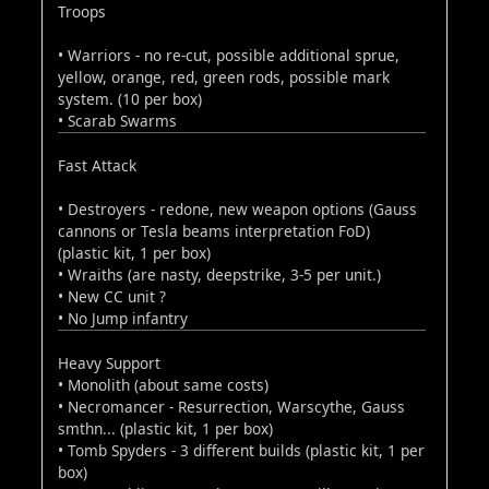
Troops
• Warriors - no re-cut, possible additional sprue,
yellow, orange, red, green rods, possible mark
system. (10 per box)
• Scarab Swarms
Fast Attack
• Destroyers - redone, new weapon options (Gauss
cannons or Tesla beams interpretation FoD)
(plastic kit, 1 per box)
• Wraiths (are nasty, deepstrike, 3-5 per unit.)
• New CC unit ?
• No Jump infantry
Heavy Support
• Monolith (about same costs)
• Necromancer - Resurrection, Warscythe, Gauss
smthn... (plastic kit, 1 per box)
• Tomb Spyders - 3 different builds (plastic kit, 1 per
box)