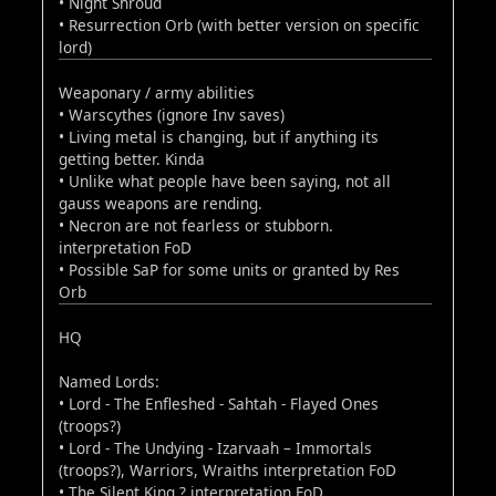
• Night Shroud
• Resurrection Orb (with better version on specific
lord)
Weaponary / army abilities
• Warscythes (ignore Inv saves)
• Living metal is changing, but if anything its
getting better. Kinda
• Unlike what people have been saying, not all
gauss weapons are rending.
• Necron are not fearless or stubborn.
interpretation FoD
• Possible SaP for some units or granted by Res
Orb
HQ
Named Lords:
• Lord - The Enfleshed - Sahtah - Flayed Ones
(troops?)
• Lord - The Undying - Izarvaah – Immortals
(troops?), Warriors, Wraiths interpretation FoD
• The Silent King ? interpretation FoD