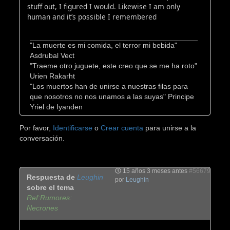
stuff out, I figured I would. Likewise I am only
human and it’s possible I remembered
"La muerte es mi comida, el terror mi bebida"
Asdrubal Vect
"Traeme otro juguete, este creo que se me ha roto"
Urien Rakarht
"Los muertos han de unirse a nuestras filas para
que nosotros no nos unamos a las suyas" Principe
Yriel de Iyanden
Por favor,
Identificarse
o
Crear cuenta
para unirse a la
conversación.
15 años 3 meses antes
#56679
Respuesta de
Leughin
por
Leughin
sobre el tema
Ref:Rumores:
Necrones