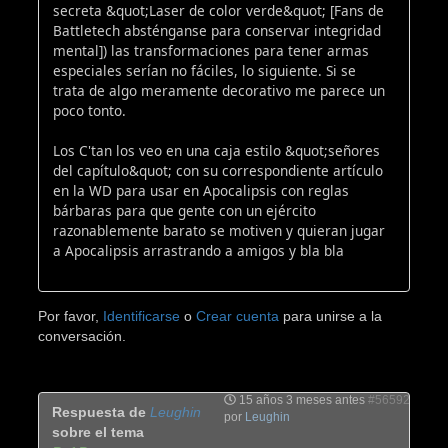
secreta &quot;Laser de color verde&quot; [Fans de
Battletech absténganse para conservar integridad
mental]) las transformaciones para tener armas
especiales serían no fáciles, lo siguiente. Si se
trata de algo meramente decorativo me parece un
poco tonto.
Los C'tan los veo en una caja estilo &quot;señores
del capítulo&quot; con su correspondiente artículo
en la WD para usar en Apocalipsis con reglas
bárbaras para que gente con un ejército
razonablemente barato se motiven y quieran jugar
a Apocalipsis arrastrando a amigos y bla bla
Por favor,
Identificarse
o
Crear cuenta
para unirse a la
conversación.
15 años 3 meses antes
#56592
Respuesta de
Leughin
por
Leughin
sobre el tema