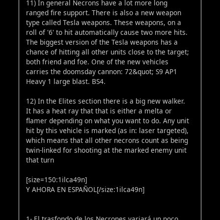
11) In general Necrons have a lot more long
ranged fire support. There is also a new weapon
type called Tesla weapons. These weapons, on a
roll of '6' to hit automatically cause two more hits.
The biggest version of the Tesla weapons has a
chance of hitting all other units close to the target;
both friend and foe. One of the new vehicles
carries the doomsday cannon: 72&quot; S9 AP1
Heavy 1 large blast. BS4.
12) In the Elites section there is a big new walker.
It has a heat ray that that is either a melta or
flamer depending on what you want to do. Any unit
hit by this vehicle is marked (as in: laser targeted),
which means that all other necrons count as being
twin-linked for shooting at the marked enemy unit
that turn
[size=150:1ilca49n]
Y AHORA EN ESPAÑOL[/size:1ilca49n]
1- El trasfondo de los Necrones variará un poco