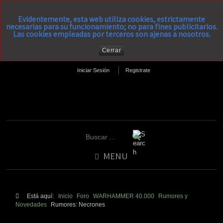
Evidentemente, esta web utiliza cookies, estrictamente
necesarias para su funcionamiento; no para fines publicitarios.
Las cookies empleadas por terceros son ajenas a nosotros.
Cerrar
Iniciar Sesión
Registrate
MENU
Está aquí:
Inicio
Foro
WARHAMMER 40.000
Rumores y
Novedades
Rumores: Necrones