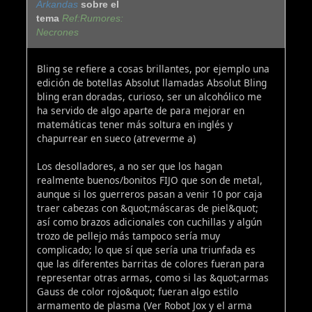
Arkandas
sobre el
tema
Ref:Rumores:
Necrones
Bling se refiere a cosas brillantes, por ejemplo una
edición de botellas Absolut llamadas Absolut Bling
bling eran doradas, curioso, ser un alcohólico me
ha servido de algo aparte de para mejorar en
matemáticas tener más soltura en inglés y
chapurrear en sueco (atreverme a)
Los desolladores, a no ser que los hagan
realmente buenos/bonitos FIJO que son de metal,
aunque si los guerreros pasan a venir 10 por caja
traer cabezas con &quot;máscaras de piel&quot;
así como brazos adicionales con cuchillas y algún
trozo de pellejo más tampoco sería muy
complicado; lo que sí que sería una triunfada es
que las diferentes barritas de colores fueran para
representar otras armas, como si las &quot;armas
Gauss de color rojo&quot; fueran algo estilo
armamento de plasma (Ver Robot Jox y el arma