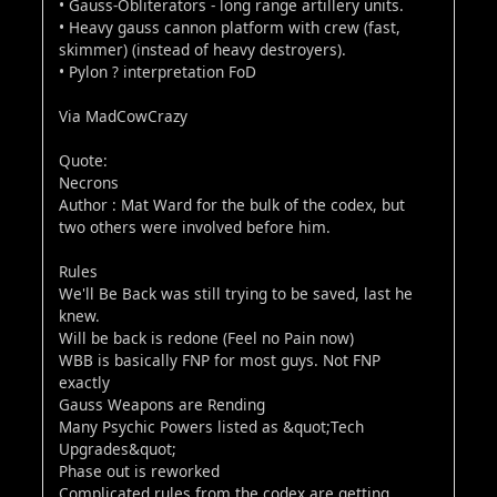
• Gauss-Obliterators - long range artillery units.
• Heavy gauss cannon platform with crew (fast,
skimmer) (instead of heavy destroyers).
• Pylon ? interpretation FoD
Via MadCowCrazy
Quote:
Necrons
Author : Mat Ward for the bulk of the codex, but
two others were involved before him.
Rules
We'll Be Back was still trying to be saved, last he
knew.
Will be back is redone (Feel no Pain now)
WBB is basically FNP for most guys. Not FNP
exactly
Gauss Weapons are Rending
Many Psychic Powers listed as &quot;Tech
Upgrades&quot;
Phase out is reworked
Complicated rules from the codex are getting