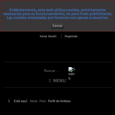
Evidentemente, esta web utiliza cookies, estrictamente
necesarias para su funcionamiento; no para fines publicitarios.
Las cookies empleadas por terceros son ajenas a nosotros.
Cerrar
Iniciar Sesión
Registrate
MENU
Está aquí:
Inicio
Foro
Perfil de Anfalas