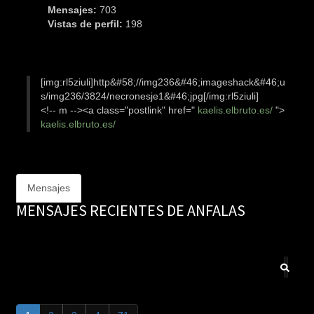
Mensajes:
703
Vistas de perfil:
198
[img:rl5ziuli]http&#58;//img236&#46;imageshack&#46;u
s/img236/3824/necronesje1&#46;jpg[/img:rl5ziuli]
<!-- m --><a class="postlink" href="
kaelis.elbruto.es/
">
kaelis.elbruto.es/
Mensajes
MENSAJES RECIENTES DE ANFALAS