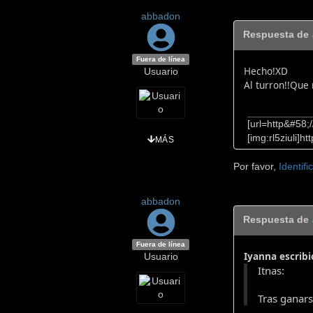
abbadon
Respuesta de
Fuera de línea
Hecho!XD
Usuario
Al turron!!Que 
[url=http&#58;
[img:rl5ziuli]
MÁS
Por favor,
Identifi
abbadon
Respuesta de
Fuera de línea
Iyanna escribi
Usuario
Itnas:
Tras ganar