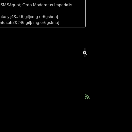
e SMS&quot; Ordo Moderatus Imperialis.
tasyij4&#46;gif[/img:or6gs5na]
ntesuh2&#46;gif[/img:or6gs5na]