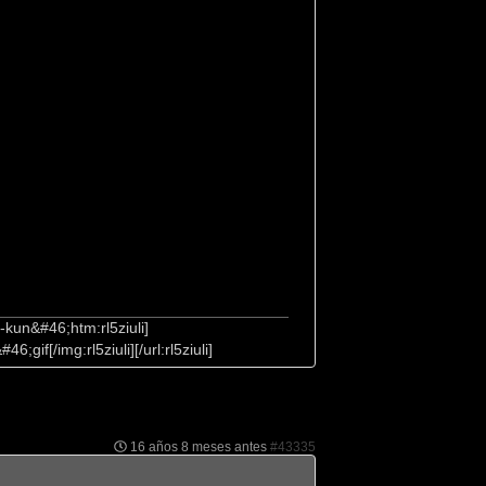
kun&#46;htm:rl5ziuli]
if[/img:rl5ziuli][/url:rl5ziuli]
16 años 8 meses antes
#43335