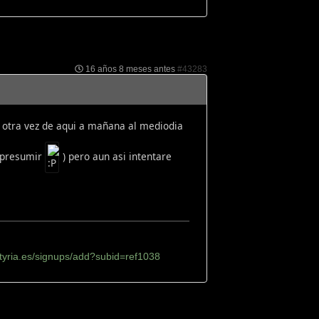
16 años 8 meses antes
#43283
s otra vez de aqui a mañana al mediodia
a presumir
) pero aun asi intentare
tyria.es/signups/add?subid=ref1038