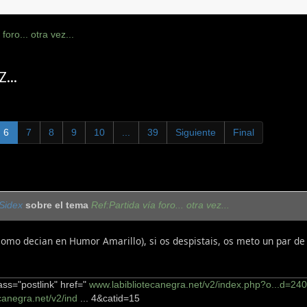
foro... otra vez...
...
6
7
8
9
10
...
39
Siguiente
Final
Sidex
sobre el tema
Ref:Partida vía foro... otra vez...
 (como decian en Humor Amarillo), si os despistais, os meto un par d
ass="postlink" href="
www.labibliotecanegra.net/v2/index.php?o...d=24
canegra.net/v2/ind
... 4&catid=15