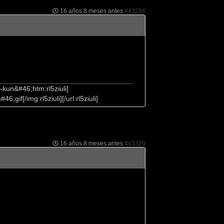
16 años 8 meses antes
#43286
kun&#46;htm:rl5ziuli]
if[/img:rl5ziuli][/url:rl5ziuli]
16 años 8 meses antes
#43320