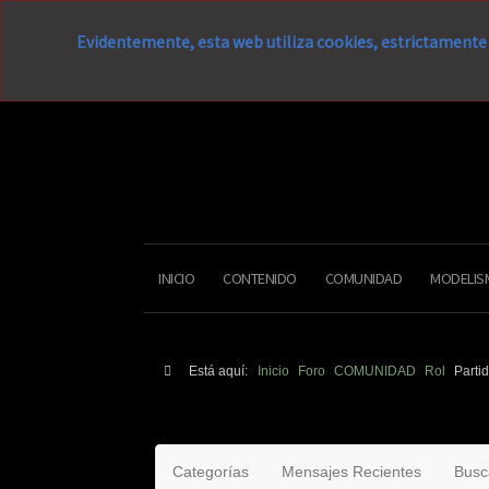
Evidentemente, esta web utiliza cookies, estrictamente 
INICIO
CONTENIDO
COMUNIDAD
MODELIS
Está aquí:
Inicio
Foro
COMUNIDAD
Rol
Partid
Categorías
Mensajes Recientes
Busc