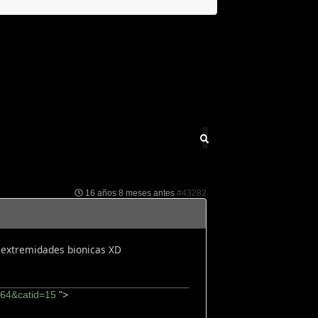
16 años 8 meses antes
#43282
e extremidades bionicas XD
064&catid=15
">