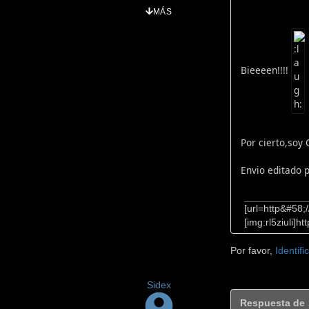
MÁS
Bieeeen!!!!
Por cierto,soy
Envio editado 
[url=http&#58;
[img:rl5ziuli]
Por favor,
Identifi
Sidex
Respuesta de