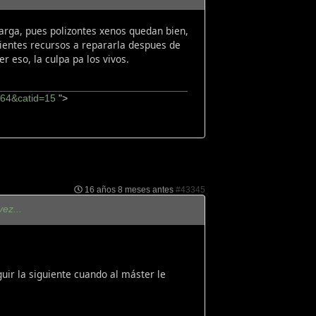
arga, pues polizontes xenos quedan bien,
cientes recursos a repararla despues de
 eso, la culpa pa los vivos.
064&catid=15
">
16 años 8 meses antes
#43345
vez...
uir la siguiente cuando al máster le