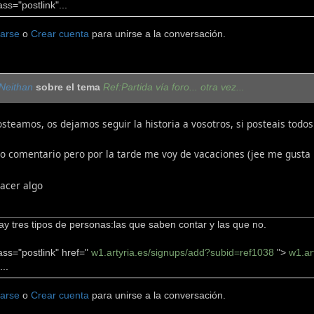
ass="postlink"...
carse
o
Crear cuenta
para unirse a la conversación.
Neithan
sobre el tema
Ref:Partida vía foro... otra vez...
osteamos, os dejamos seguir la historia a vosotros, si posteais todo
ro comentario pero por la tarde me voy de vacaciones (jee me gust
acer algo
y tres tipos de personas:las que saben contar y las que no.
ass="postlink" href="
w1.artyria.es/signups/add?subid=ref1038
">
w1.ar
..
carse
o
Crear cuenta
para unirse a la conversación.