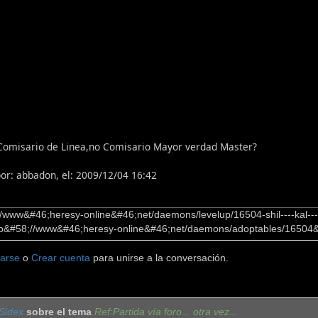
 Comisario de Linea,no Comisario Mayor verdad Master?
por: abbadon, el: 2009/12/04 16:42
//www&#46;heresy-online&#46;net/daemons/levelup/16504-shil----kal----
http&#58;//www&#46;heresy-online&#46;net/daemons/adoptables/16504&#46;g
carse
o
Crear cuenta
para unirse a la conversación.
Sidex
sobre el tema
Ref:Partida vía foro... otra vez...