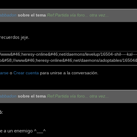
abbadon
sobre el tema
Ref:Partida vía foro... otra vez...
recuerdos jeje.
//www&#46;heresy-online&#46;net/daemons/levelup/16504-shil----kal----
http&#58;//www&#46;heresy-online&#46;net/daemons/adoptables/16504&#46;g
carse
o
Crear cuenta
para unirse a la conversación.
abbadon
sobre el tema
Ref:Partida vía foro... otra vez...
ó:
se a un enemigo ^___^