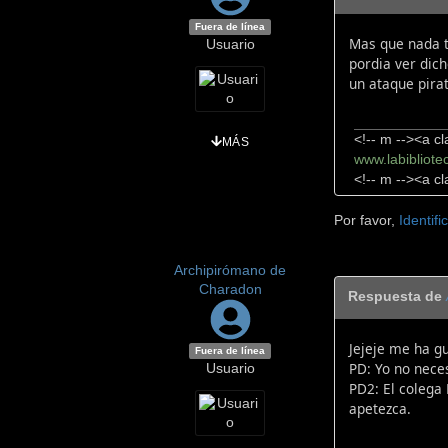
Fuera de línea
Mas que nada t
Usuario
pordia ver dic
un ataque pirat
<!-- m --><a cl
MÁS
www.labibliote
<!-- m --><a cl
Por favor,
Identifi
Archipirómano de
Charadon
Respuesta de
Jejeje me ha gu
Fuera de línea
PD: Yo no nece
Usuario
PD2: El colega
apetezca.