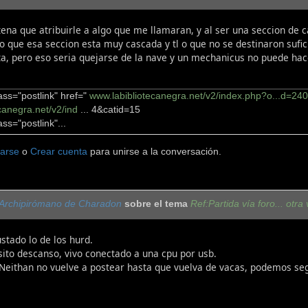
ena que atribuirle a algo que me llamaran, y al ser una seccion de c
ho que esa seccion esta muy cascada y tl o que no se destinaron sufi
a, pero eso seria quejarse de la nave y un mechanicus no puede hacer
ass="postlink" href="
www.labibliotecanegra.net/v2/index.php?o...d=24
canegra.net/v2/ind
... 4&catid=15
ass="postlink"...
carse
o
Crear cuenta
para unirse a la conversación.
Archipirómano de Charadon
sobre el tema
Ref:Partida vía foro... otra 
stado lo de los hurd.
sito descanso, vivo conectado a una cpu por usb.
 Neithan no vuelve a postear hasta que vuelva de vacas, podemos seg