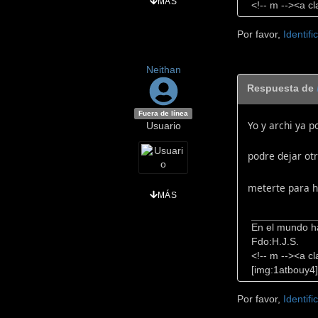
MÁS
<!-- m --><a cl
Por favor,
Identifi
Neithan
Respuesta de
Fuera de línea
Yo y archi ya p
Usuario
podre dejar ot
meterte para h
MÁS
En el mundo ha
Fdo:H.J.S.
<!-- m --><a cl
[img:1atbouy4].
Por favor,
Identifi