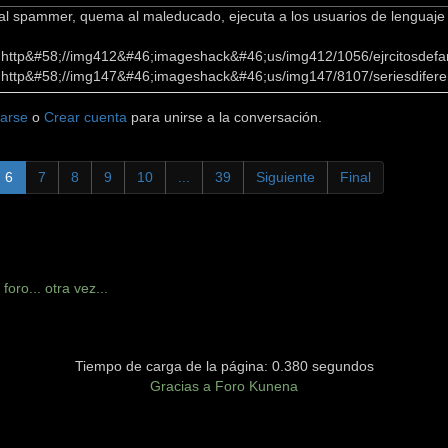
 al spammer, quema al maleducado, ejecuta a los usuarios de lenguaj
]http&#58;//img412&#46;imageshack&#46;us/img412/1056/ejrcitosdefan
]http&#58;//img147&#46;imageshack&#46;us/img147/8107/seriesdifere
carse
o
Crear cuenta
para unirse a la conversación.
6
7
8
9
10
...
39
Siguiente
Final
foro... otra vez...
Tiempo de carga de la página: 0.380 segundos
Gracias a
Foro Kunena