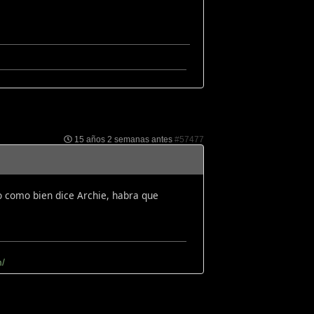
15 años 2 semanas antes
#57477
o como bien dice Archie, habra que
/