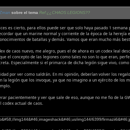
Zman
sobre el tema
Ref:¿¿CHAOS LEGIONS??
ices es cierto, para ellos puede ser que solo haya pasado 1 semana p
cordar que un marine normal y corriente de la época de la herejía es
onocimientos de batallas y demás. Vamos que eran mucho más besti
dex de caos nuevo, me alegro, pues el de ahora es un codex leal des
ue el concepto de las legiones como tales no son lo que eran, perfe
creta. Especialmente si el primarca de dicha legión sigue vivo, como
sidad por ver como saldrán. En mi opinión, deberían volver los reg
n la legión que los invoque, ya que no imagino a un ejército de los 
emplo.
rar pacientemente y ver que sale de eso, aunque no me fio de la G
l codex actual de caos.
http&#58;//img144&#46;imageshack&#46;us/img144/6399/firmazii6&#46;jpg