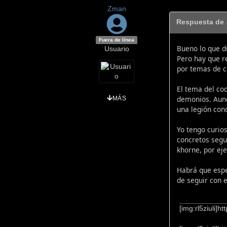
Zman
Respuesta de
Fuera de línea
Bueno lo que d
Usuario
Pero hay que re
por temas de c
El tema del co
demonios. Aunq
MÁS
una legión con
Yo tengo curio
concretos segu
khorne, por ej
Habrá que espe
de seguir con e
[img:rl5ziuli]