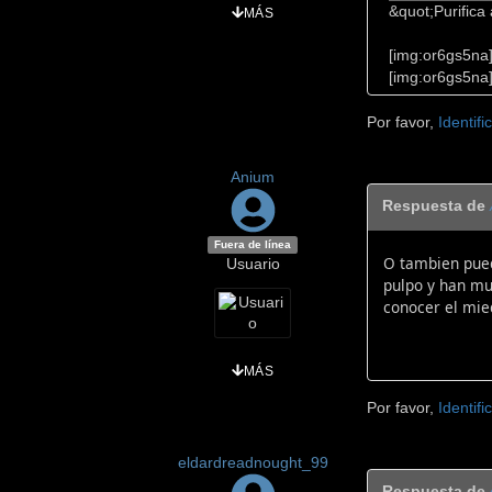
&quot;Purifica
MÁS
[img:or6gs5na
[img:or6gs5na
Por favor,
Identifi
Anium
Respuesta de
Fuera de línea
O tambien pued
Usuario
pulpo y han mu
conocer el mied
MÁS
Por favor,
Identifi
eldardreadnought_99
Respuesta de