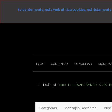
Evidentemente, esta web utiliza cookies, estrictamente 
INICIO
CONTENIDO
COMUNIDAD
MODELIS
Está aquí:
Inicio
Foro
WARHAMMER 40.000
R
Categorías
Mensajes Recientes
Busc