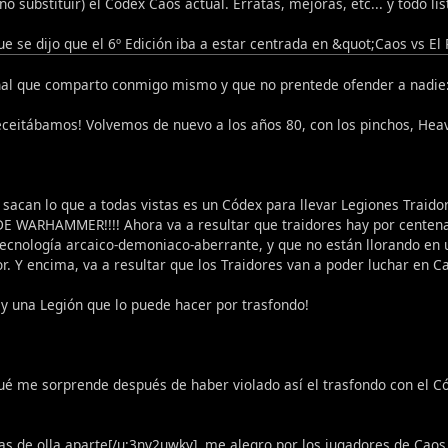
no substituir) el Códex Caos actual. Erratas, mejoras, etc... y todo 
e se dijo que el 6º Edición iba a estar centrada en &quot;Caos vs El
al que comparto conmigo mismo y que no prentede ofender a nadie
neceitábamos! Volvemos de nuevo a los años 80, con los pinchos, Hea
 sacan lo que a todas vistas es un Códex para llevar Legiones Trai
WARHAMMER!!!! Ahora va a resultar que traidores hay por centenar
tecnología arcaico-demoniaco-aberrante, y que no están llorando en 
or. Y encima, va a resultar que los Traidores van a poder luchar en Ca
ay una Legión que lo puede hacer por trasfondo!
ué me sorprende después de haber violado así el trasfondo con el C
as de olla aparte[/u:3ny2uwkv], me alegro por los jugadores de Cao