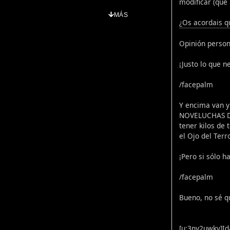
modificar (que 
MÁS
¿Os acordais qu
Opinión person
¡Justo lo que 
/facepalm
Y encima van y
NOVELUCHAS DE 
tener kilos de 
el Ojo del Terr
¡Pero si sólo h
/facepalm
Bueno, no sé q
[u:3ny2uwkv]Id