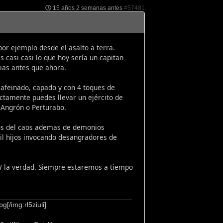
15 años 2 semanas antes
#57481
or ejemplo desde el asalto a terra.
 casi casi lo que hoy sería un capitan
as antes que ahora.
cafeinado, capado y con 4 toques de
ctamente puedes llevar un ejército de
 Angrón o Perturabo.
alos del caos ademas de demonios
mil hijos invocando desangradores de
W la verdad. Siempre estaremos a tiempo
[/img:rl5ziuli]