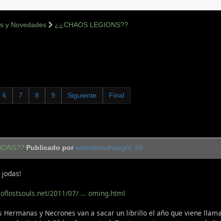
s y Novedades
¿¿CHAOS LEGIONS??
6
7
8
9
Siguiente
Final
IONS??
Publicado por
eldardreadnought_99
 jodas!
oflostsouls.net/2011/07/ ... oming.html
ras Hermanas y Necrones van a sacar un librillo el año que viene lla