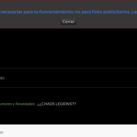
necesarias para su funcionamiento; no para fines publicitarios. L
Cerrar
MO
umores y Novedades
¿¿CHAOS LEGIONS??
ar