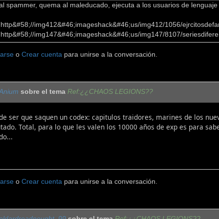
 al spammer, quema al maleducado, ejecuta a los usuarios de lenguaj
]http&#58;//img412&#46;imageshack&#46;us/img412/1056/ejrcitosdefan
]http&#58;//img147&#46;imageshack&#46;us/img147/8107/seriesdifere
carse
o
Crear cuenta
para unirse a la conversación.
Anium
sobre el tema
Ref:¿¿CHAOS LEGIONS??
e ser que saquen un codex: capitulos traidores, marines de los nuev
tado. Total, para lo que les valen los 10000 años de exp es para sab
o...
carse
o
Crear cuenta
para unirse a la conversación.
eldardreadnought_99
sobre el tema
Ref:¿¿CHAOS LEGIONS??