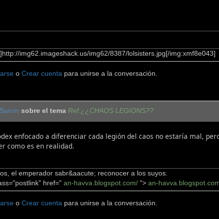
http://img62.imageshack.us/img62/8387/lolsisters.jpg[/img:xmf8e043]
carse
o
Crear cuenta
para unirse a la conversación.
Bairrin
sobre el tema
Ref:¿¿CHAOS LEGIONS??
odex enfocado a diferenciar cada legión del caos no estaría mal, per
er como es en realidad.
os, el emperador sabr&aacute; reconocer a los suyos.
ass="postlink" href="
an-havva.blogspot.com/
">
an-havva.blogspot.com
carse
o
Crear cuenta
para unirse a la conversación.