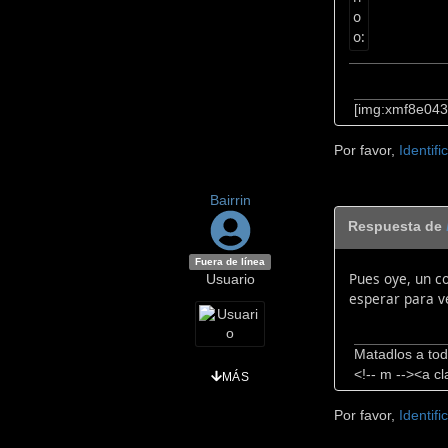
[img:xmf8e043]
Por favor,
Identifi
Bairrin
Respuesta de
Fuera de línea
Pues oye, un c
Usuario
esperar para v
Matadlos a tod
<!-- m --><a cl
MÁS
Por favor,
Identifi