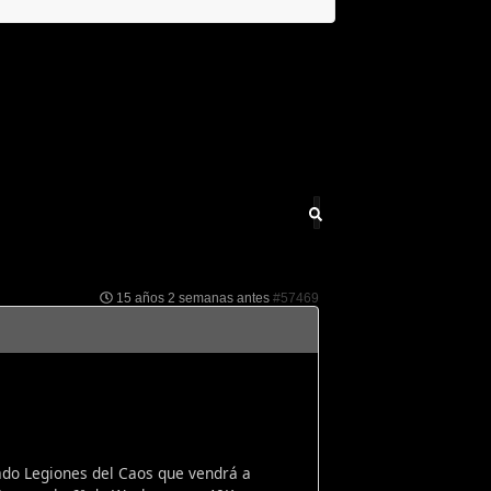
15 años 2 semanas antes
#57469
mado Legiones del Caos que vendrá a