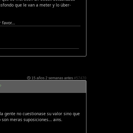
sfondo que le van a meter y lo über-
favor...
15 años 2 semanas antes
#57470
?
a gente no cuestionase su valor sino que
 son meras suposiciones... ains.