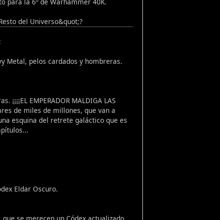
listo para la 6º de Warhammer 40K.
 Resto del Universo&quot;?
:
vy Metal, pelos cardados y hombreras.
doras. ¡¡¡¡EL EMPERADOR MALDIGA LAS
es de miles de millones, que van a
una esquina del retrete galáctico que es
pítulos...
ódex Eldar Oscuro.
s, que se merecen un Códex actualizado