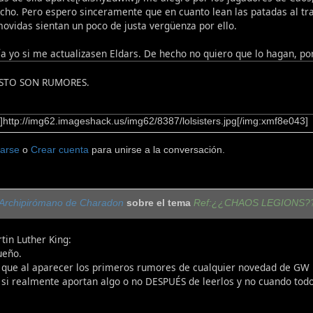
ho. Pero espero sinceramente que en cuanto lean las patadas al tra
ovidas sientan un poco de justa vergüenza por ello.
a yo si me actualizasen Eldars. De hecho no quiero que lo hagan, por 
STO SON RUMORES.
http://img62.imageshack.us/img62/8387/lolsisters.jpg[/img:xmf8e043]
carse
o
Crear cuenta
para unirse a la conversación.
Archipirómano de Charadon
sobre el tema
Ref:¿¿CHAOS LEGIONS?
tin Luther King:
ueño.
 que al aparecer los primeros rumores de cualquier novedad de GW l
 si realmente aportan algo o no DESPUÉS de leerlos y no cuando todo