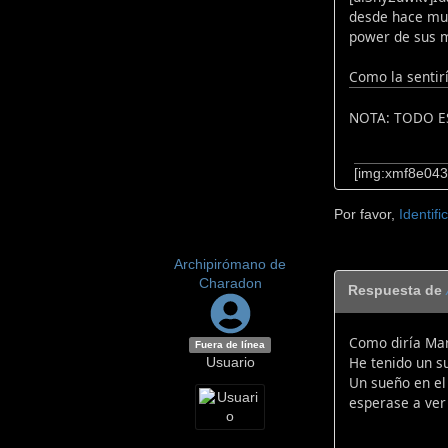
desde hace muc
power de sus m
Como la sentirí
NOTA: TODO E
[img:xmf8e043]
Por favor,
Identifi
Archipirómano de
Charadon
Respuesta de
Como diría Mar
Fuera de línea
He tenido un s
Usuario
Un sueño en el
esperase a ver