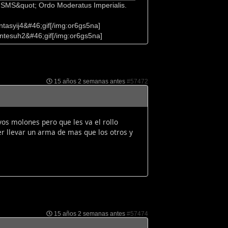
e SMS&quot; Ordo Moderatus Imperialis.
tasyij4&#46;gif[/img:or6gs5na]
ntesuh2&#46;gif[/img:or6gs5na]
15 años 2 semanas antes
#57472
os molones pero que les va el rollo
er llevar un arma de mas que los otros y
15 años 2 semanas antes
#57474