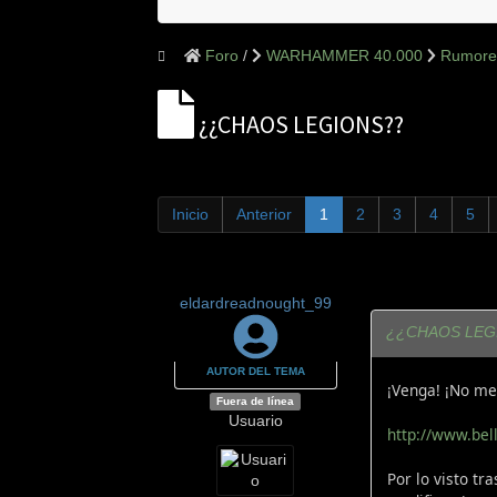
Foro
WARHAMMER 40.000
Rumore
¿¿CHAOS LEGIONS??
Inicio
Anterior
1
2
3
4
5
eldardreadnought_99
¿¿CHAOS LEG
AUTOR DEL TEMA
¡Venga! ¡No me
Fuera de línea
Usuario
http://www.bell
Por lo visto t