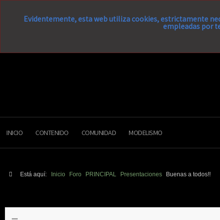
Evidentemente, esta web utiliza cookies, estrictamente nec
empleadas por te
INICIO
CONTENIDO
COMUNIDAD
MODELISMO
Está aquí:
Inicio
Foro
PRINCIPAL
Presentaciones
Buenas a todos!!