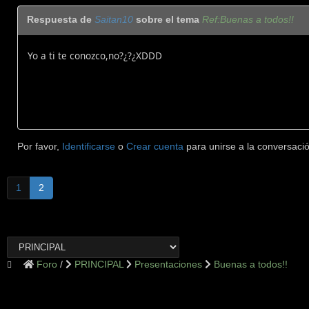
Respuesta de
Saitan10
sobre el tema
Ref:Buenas a todos!!
Yo a ti te conozco,no?¿?¿XDDD
Por favor,
Identificarse
o
Crear cuenta
para unirse a la conversació
1
2
Foro
PRINCIPAL
Presentaciones
Buenas a todos!!