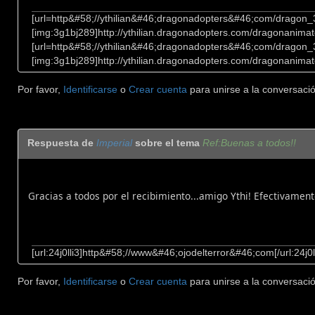
[url=http&#58;//ythilian&#46;dragonadopters&#46;com/dragon
[img:3g1bj289]http://ythilian.dragonadopters.com/dragonanimat
[url=http&#58;//ythilian&#46;dragonadopters&#46;com/dragon
[img:3g1bj289]http://ythilian.dragonadopters.com/dragonanimat
Por favor,
Identificarse
o
Crear cuenta
para unirse a la conversació
Respuesta de
Imperial
sobre el tema
Ref:Buenas a todos!!
Gracias a todos por el recibimiento...amigo Ythi! Efectivament
[url:24j0lli3]http&#58;//www&#46;ojodelterror&#46;com[/url:24j0ll
Por favor,
Identificarse
o
Crear cuenta
para unirse a la conversació