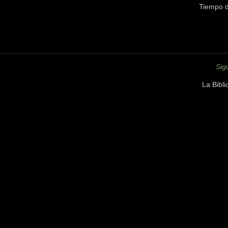
Tiempo d
Sig
La Bibl