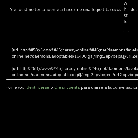
Y el destino tentandome a hacerme una legio titanucus
desi
[url=http&#58;//www&#46;heresy-online&#46;net/daemons/level
online.net/daemons/adoptables/16400.gif[/img:2epvbepa][/url:2
[url=http&#58;//www&#46;heresy-online&#46;net/daemons/level
online.net/daemons/adoptables/.gif[/img:2epvbepa][/url:2epvbep
Por favor,
Identificarse
o
Crear cuenta
para unirse a la conversación