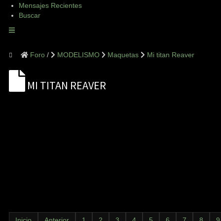
Mensajes Recientes
Buscar
Foro
MODELISMO
Maquetas
Mi titan Reaver
MI TITAN REAVER
Inicio
Anterior
1
2
3
4
5
6
7
8
9