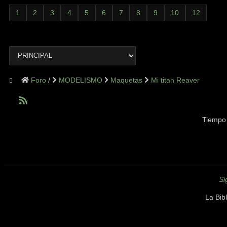
1
2
3
4
5
6
7
8
9
10
12
Foro
MODELISMO
Maquetas
Mi titan Reaver
Tiempo 
Si
La Bib