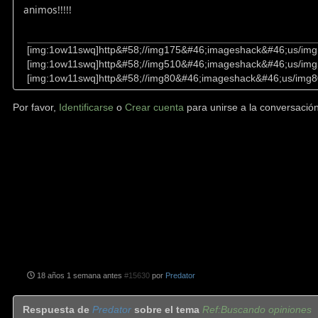
animos!!!!!
[img:1ow11swq]http&#58;//img175&#46;imageshack&#46;us/img
[img:1ow11swq]http&#58;//img510&#46;imageshack&#46;us/img
[img:1ow11swq]http&#58;//img80&#46;imageshack&#46;us/img8
Por favor,
Identificarse
o
Crear cuenta
para unirse a la conversación
18 años 1 semana antes
#15630
por
Predator
Respuesta de
Predator
sobre el tema
Ref:Buscando opiniones