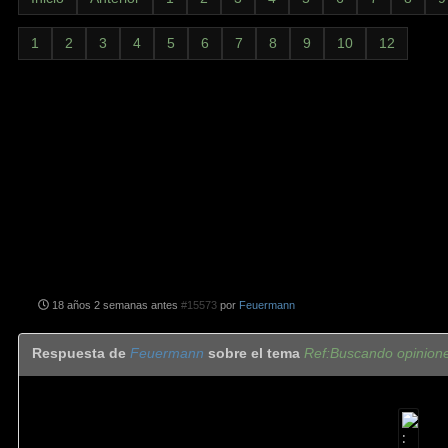
1
2
3
4
5
6
7
8
9
10
12
18 años 2 semanas antes
#15573
por
Feuermann
Respuesta de
Feuermann
sobre el tema
Ref:Buscando opinion