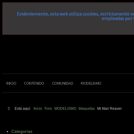
Evidentemente, esta web utiliza cookies, estrictamente ne
empleadas por t
INICIO
CONTENIDO
COMUNIDAD
MODELISMO
Está aquí:
Inicio
Foro
MODELISMO
Maquetas
Mi titan Reaver
Categorías