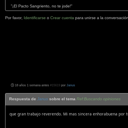
"¡El Pacto Sangriento, no te jode!"
Por favor,
Identificarse
o
Crear cuenta
para unirse a la conversación
18 años 1 semana antes
#15619
por
Janus
Respuesta de
Janus
sobre el tema
Ref:Buscando opiniones
que gran trabajo reverendo. Mi mas sincera enhorabuena por tu