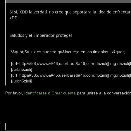
Si si, XDD la verdad, no creo que soportara la idea de enfrent
xDD
Saludos y el Emperador protege!
\&quot;Su luz es nuestra gu&iacute;a en las tinieblas...\&quot;
[url=http&#58;//www&#46;userbars&#46;com:rl5ziuli][img:rl5ziu
[/url:rl5ziuli]
[url=http&#58;//www&#46;userbars&#46;com:rl5ziuli][img:rl5ziu
[/url:rl5ziuli]
Por favor,
Identificarse
o
Crear cuenta
para unirse a la conversación