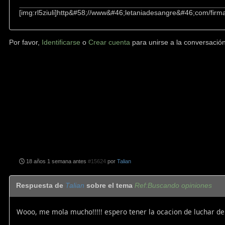
[img:rl5ziuli]http&#58;//www&#46;letaniadesangre&#46;com/firmas
Por favor,
Identificarse
o
Crear cuenta
para unirse a la conversación
18 años 1 semana antes
#15624
por
Talian
Respuesta de
Talian
sobre el tema
Ref:Buscando opiniones
Wooo, me mola mucho!!!!! espero tener la ocacion de luchar del 