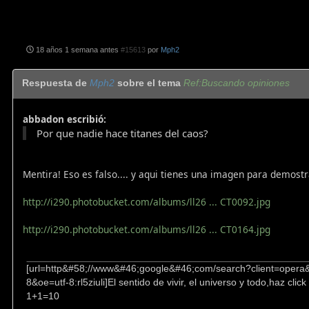
18 años 1 semana antes
#15613
por
Mph2
Respuesta de
Mph2
sobre el tema
Ref:Buscando opiniones
abbadon escribió:
Por que nadie hace titanes del caos?
Mentira! Eso es falso.... y aqui tienes una imagen para demostra
http://i290.photobucket.com/albums/ll26 ... CT0092.jpg
http://i290.photobucket.com/albums/ll26 ... CT0164.jpg
[url=http&#58;//www&#46;google&#46;com/search?client=opera&
8&oe=utf-8:rl5ziuli]El sentido de vivir, el universo y todo,haz click 
1+1=10