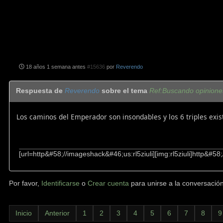
18 años 1 semana antes
#15636
por
Reverendo
Respuesta de
Reverendo
sobre el tema
Ref:Buscando opinione
Los caminos del Emperador son insondables y los 6 triples exis
[url=http&#58;//imageshack&#46;us:rl5ziuli][img:rl5ziuli]http&#5
Por favor,
Identificarse
o
Crear cuenta
para unirse a la conversación
Inicio
Anterior
1
2
3
4
5
6
7
8
9