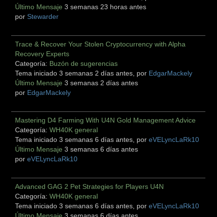
Último Mensaje
3 semanas 23 horas antes
por
Stewarder
Trace & Recover Your Stolen Cryptocurrency with Alpha
Recovery Experts
Categoría:
Buzón de sugerencias
Tema iniciado 3 semanas 2 días antes, por
EdgarMackely
Último Mensaje
3 semanas 2 días antes
por
EdgarMackely
Mastering D4 Farming With U4N Gold Management Advice
Categoría:
WH40K general
Tema iniciado 3 semanas 6 días antes, por
eVELyncLaRk10
Último Mensaje
3 semanas 6 días antes
por
eVELyncLaRk10
Advanced GAG 2 Pet Strategies for Players U4N
Categoría:
WH40K general
Tema iniciado 3 semanas 6 días antes, por
eVELyncLaRk10
Último Mensaje
3 semanas 6 días antes