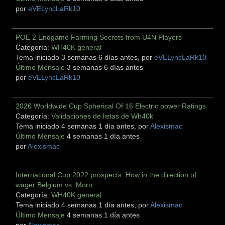
por
eVELyncLaRk10
POE 2 Endgame Farming Secrets from U4N Players
Categoría:
WH40K general
Tema iniciado 3 semanas 6 días antes, por
eVELyncLaRk10
Último Mensaje
3 semanas 6 días antes
por
eVELyncLaRk10
2026 Worldwide Cup Spherical Of 16 Electric power Ratings
Categoría:
Validaciones de listas de Wh40k
Tema iniciado 4 semanas 1 día antes, por
Alexismac
Último Mensaje
4 semanas 1 día antes
por
Alexismac
International Cup 2022 prospects: How in the direction of
wager Belgium vs. Moro
Categoría:
WH40K general
Tema iniciado 4 semanas 1 día antes, por
Alexismac
Último Mensaje
4 semanas 1 día antes