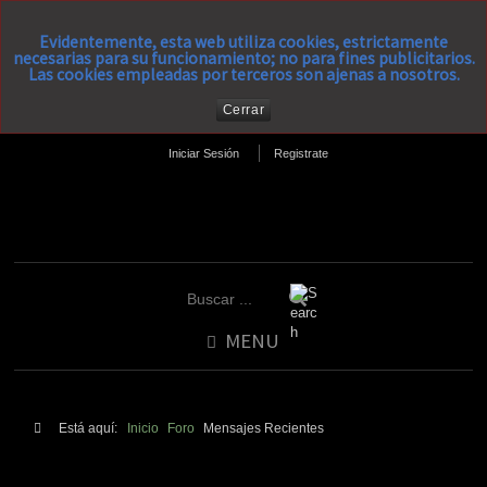
Evidentemente, esta web utiliza cookies, estrictamente
necesarias para su funcionamiento; no para fines publicitarios.
Las cookies empleadas por terceros son ajenas a nosotros.
Cerrar
Iniciar Sesión
Registrate
MENU
Está aquí:
Inicio
Foro
Mensajes Recientes