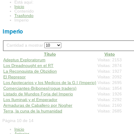
Está aquí:
Inicio
Contenido
Trasfondo
Imperio
Imperio
Cantidad a mostrar
Título
Visto
Adeptus Exploratorum
Visitas: 2153
Los Dreadnought en el RT
Visitas: 2874
La Reconquista de Obzidion
Visitas: 1927
El Represor
Visitas: 2092
Los Apotecarios y los Medicos de la G.I (Imperio)
Visitas: 2695
Comerciantes-Bribones(rogue traders)
Visitas: 1854
Listado de Mundos Forja del Imperio
Visitas: 1926
Los Iluminati y el Emperador
Visitas: 2292
Armaduras de Caballero por Nogher
Visitas: 2160
Terra, la cuna de la humanidad
Visitas: 2685
Página 10 de 14
Inicio
Anterior