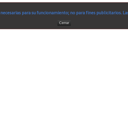
necesarias para su funcionamiento; no para fines publicitarios. L
Cerrar