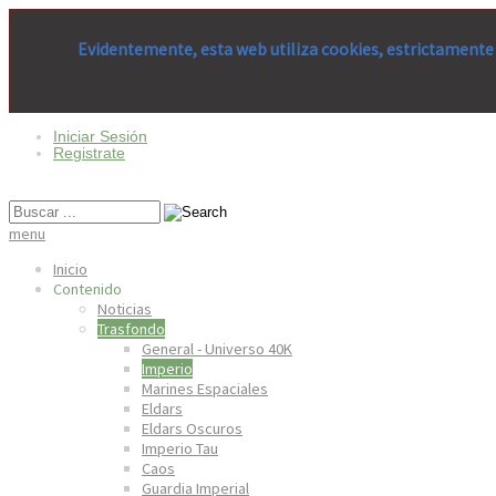
Evidentemente, esta web utiliza cookies, estrictamente 
Iniciar Sesión
Registrate
menu
Inicio
Contenido
Noticias
Trasfondo
General - Universo 40K
Imperio
Marines Espaciales
Eldars
Eldars Oscuros
Imperio Tau
Caos
Guardia Imperial