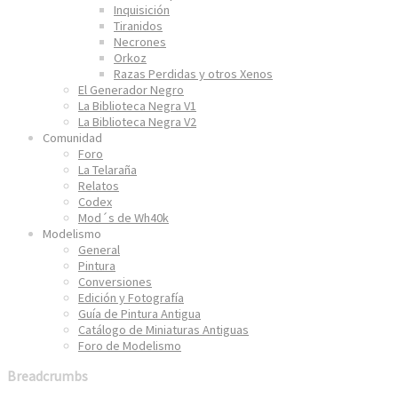
Inquisición
Tiranidos
Necrones
Orkoz
Razas Perdidas y otros Xenos
El Generador Negro
La Biblioteca Negra V1
La Biblioteca Negra V2
Comunidad
Foro
La Telaraña
Relatos
Codex
Mod´s de Wh40k
Modelismo
General
Pintura
Conversiones
Edición y Fotografía
Guía de Pintura Antigua
Catálogo de Miniaturas Antiguas
Foro de Modelismo
Breadcrumbs