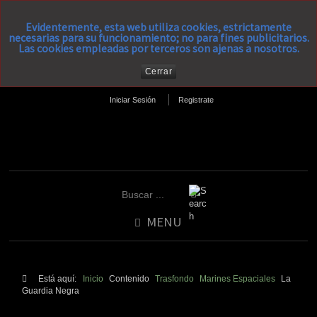
Evidentemente, esta web utiliza cookies, estrictamente
necesarias para su funcionamiento; no para fines publicitarios.
Las cookies empleadas por terceros son ajenas a nosotros.
Cerrar
Iniciar Sesión
Registrate
MENU
Está aquí:
Inicio
Contenido
Trasfondo
Marines Espaciales
La
Guardia Negra