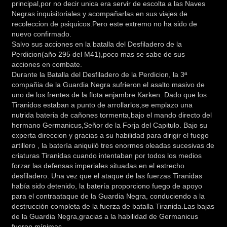
principal,por no decir unica era servir de escolta a las Naves
Negras inquisitoriales y acompañarlas en sus viajes de
recoleccion de psiquicos.Pero este extremo no ha sido de
nuevo confirmado.
Salvo sus acciones en la batalla del Desfiladero de la
Perdicion(año 295 del M41),poco mas se sabe de sus
acciones en combate.
Durante la Batalla del Desfiladero de la Perdicion, la 3ª
compañia de la Guardia Negra sufrieron el asalto masivo de
uno de los frentes de la flota enjambre Karken. Dado que los
Tiranidos estaban a punto de arrollarlos,se emplazo una
nutrida bateria de cañones tormenta,bajo el mando directo del
hermano Germanicus,Señor de la Forja del Capitulo. Bajo su
experta direccion y gracias a su habilidad para dirigir el fuego
artillero , la batería aniquiló tres enormes oleadas sucesivas de
criaturas Tiranidas cuando intentaban por todos los medios
forzar las defensas imperiales situadas en el estrecho
desfiladero. Una vez que el ataque de las fuerzas Tiranidas
había sido detenido, la batería proporciono fuego de apoyo
para el contraataque de la Guardia Negra, conduciendo a la
destrucción completa de la fuerza de batalla Tiranida.Las bajas
de la Guardia Negra,gracias a la habilidad de Germanicus
fueron mínimas.