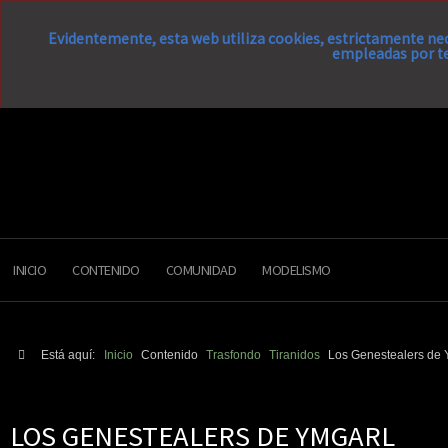
Evidentemente, esta web utiliza cookies, estrictamente nec
empleadas por te
INICIO
CONTENIDO
COMUNIDAD
MODELISMO
Está aquí:
Inicio
Contenido
Trasfondo
Tiranidos
Los Genestealers de 
LOS GENESTEALERS DE YMGARL