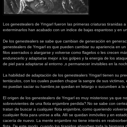
Los genestealers de Ymgarl fueron las primeras criaturas tiranidas a
exterminarlos han acabado con un indice de bajas espantoso y en u
De los genestealers se sabe que cambian de generación en generación.
genestealers de Ymgarl es que pueden cambiar su apariencia en un a
filos aserrados o alargarse y volverse como flagelos o les crecen 
endurecerlo y adaptarse mejor a los golpes y la energia de los ata
de piel para adaptarse al entorno ,o permanecer invisibles en la noc
La habilidad de adaptación de los genestealers Ymgarl tienen su pre
tentáculos, con los cuales pueden chupar la sangre de sus victimas, 
no puedan saciar su hambre,se quedan en letargo o sucumben a la m
El origen de los genestealers de Ymgarl es muy misterioso ya que n
sobrevivientes de una flota enjambre perdida?.No se sabe con certe
tratan de buscar a cualquier flota enjambre, como queriendo volverse 
cualquier flota para unirse a ella. Allí se quedan inmóviles y en esta
cacería de nuevo. La mente enjambre no tiene interés en reabsorber 
flota. De este modo, cuando los tiranidos absorben toda la biomasa