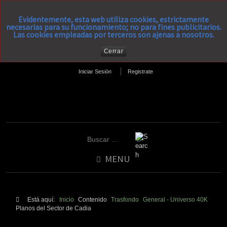
Evidentemente, esta web utiliza cookies, estrictamente
necesarias para su funcionamiento; no para fines publicitarios.
Las cookies empleadas por terceros son ajenas a nosotros.
Cerrar
Iniciar Sesión
Registrate
MENU
Está aquí:
Inicio
Contenido
Trasfondo
General - Universo 40K
Planos del Sector de Cadia