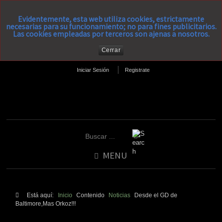
Evidentemente, esta web utiliza cookies, estrictamente
necesarias para su funcionamiento; no para fines publicitarios.
Las cookies empleadas por terceros son ajenas a nosotros.
Cerrar
Iniciar Sesión
Registrate
MENU
Está aquí:
Inicio
Contenido
Noticias
Desde el GD de
Baltimore,Mas Orkoz!!!