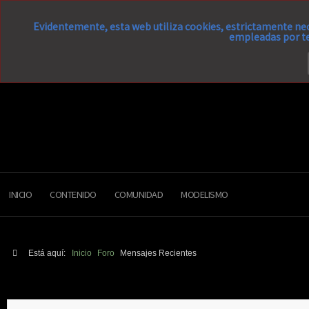
Evidentemente, esta web utiliza cookies, estrictamente nec
empleadas por te
INICIO
CONTENIDO
COMUNIDAD
MODELISMO
Está aquí:
Inicio
Foro
Mensajes Recientes