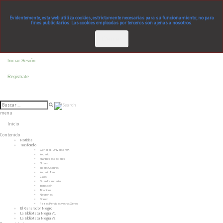
Evidentemente, esta web utiliza cookies, estrictamente necesarias para su funcionamiento; no para
fines publicitarios. Las cookies empleadas por terceros son ajenas a nosotros.
Cerrar
Iniciar Sesión
Registrate
menu
Inicio
Contenido
Noticias
Trasfondo
General - Universo 40K
Imperio
Marines Espaciales
Eldars
Eldars Oscuros
Imperio Tau
Caos
Guardia Imperial
Inquisición
Tiranidos
Necrones
Orkoz
Razas Perdidas y otros Xenos
El Generador Negro
La Biblioteca Negra V1
La Biblioteca Negra V2