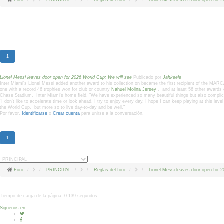
Foro
PRINCIPAL
Reglas del foro
Lionel Messi leaves door open for 
Lionel Messi leaves door open for 2026 World Cup: We wi
1
Lionel Messi leaves door open for 2026 World Cup: We will see
Publicado por
Jahkeele
Inter Miami's Lionel Messi added another award to his collection on became the first recipient of the 
one with a record 46 trophies won for club or country
Nahuel Molina Jersey
, and at least 56 other awards o
Chase Stadium, Inter Miami's home field. "We have experienced so many beautiful things but also complica
"I don't like to accelerate time or look ahead. I try to enjoy every day. I hope I can keep playing at this l
the World Cup, but more so to live day-to-day and be well."
Por favor,
Identificarse
o
Crear cuenta
para unirse a la conversación.
1
Foro
PRINCIPAL
Reglas del foro
Lionel Messi leaves door open for 
Tiempo de carga de la página: 0.139 segundos
Siguenos en: