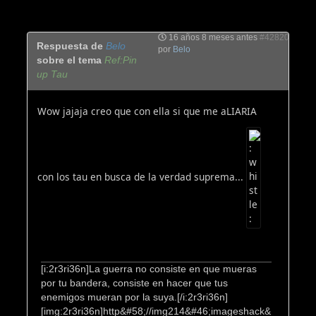
16 años 8 meses antes
#42820
Respuesta de
Belo
por
Belo
sobre el tema
Ref:Pin
up Tau
Wow jajaja creo que con ella si que me aLIARIA
con los tau en busca de la verdad suprema...
[i:2r3ri36n]La guerra no consiste en que mueras
por tu bandera, consiste en hacer que tus
enemigos mueran por la suya.[/i:2r3ri36n]
[img:2r3ri36n]http&#58;//img214&#46;imageshack&