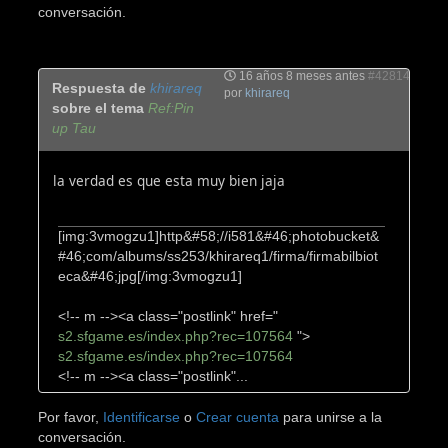
conversación.
16 años 8 meses antes
#42814
Respuesta de
khirareq
por
khirareq
sobre el tema
Ref:Pin
up Tau
la verdad es que esta muy bien jaja
[img:3vmogzu1]http&#58;//i581&#46;photobucket&
#46;com/albums/ss253/khirareq1/firma/firmabilbiot
eca&#46;jpg[/img:3vmogzu1]
<!-- m --><a class="postlink" href="
s2.sfgame.es/index.php?rec=107564
">
s2.sfgame.es/index.php?rec=107564
<!-- m --><a class="postlink"...
Por favor,
Identificarse
o
Crear cuenta
para unirse a la
conversación.