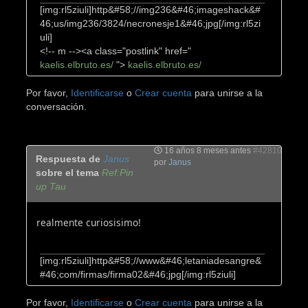
[img:rl5ziuli]http&#58;//img236&#46;imageshack&#
46;us/img236/3824/necronesje1&#46;jpg[/img:rl5zi
uli]
<!-- m --><a class="postlink" href="
kaelis.elbruto.es/
">
kaelis.elbruto.es/
Por favor,
Identificarse
o
Crear cuenta
para unirse a la
conversación.
16 años 8 meses antes
#42810
Respuesta de
Janus
por
Janus
sobre el tema
Ref:Pin
up Tau
realmente curiosisimo!
[img:rl5ziuli]http&#58;//www&#46;letaniadesangre&
#46;com/firmas/firma02&#46;jpg[/img:rl5ziuli]
Por favor,
Identificarse
o
Crear cuenta
para unirse a la