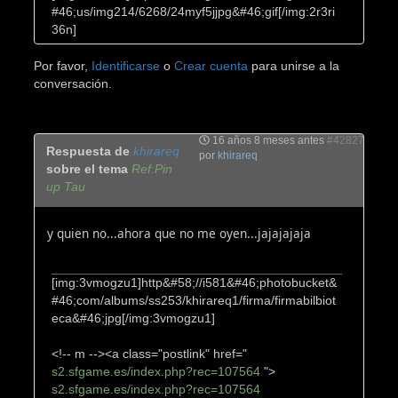
#46;us/img214/6268/24myf5jjpg&#46;gif[/img:2r3ri
36n]
Por favor,
Identificarse
o
Crear cuenta
para unirse a la
conversación.
16 años 8 meses antes
#42827
Respuesta de
khirareq
por
khirareq
sobre el tema
Ref:Pin
up Tau
y quien no...ahora que no me oyen...jajajajaja
[img:3vmogzu1]http&#58;//i581&#46;photobucket&
#46;com/albums/ss253/khirareq1/firma/firmabilbiot
eca&#46;jpg[/img:3vmogzu1]
<!-- m --><a class="postlink" href="
s2.sfgame.es/index.php?rec=107564
">
s2.sfgame.es/index.php?rec=107564