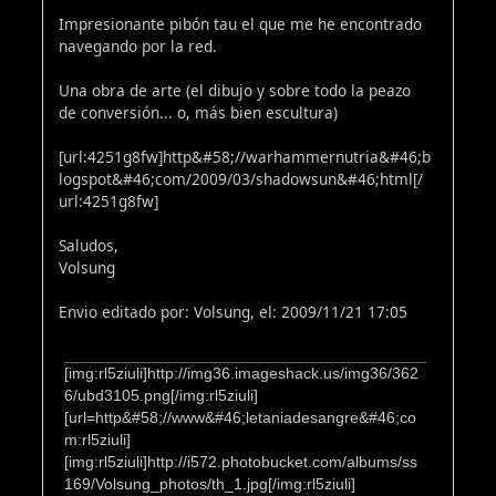
Impresionante pibón tau el que me he encontrado
navegando por la red.
Una obra de arte (el dibujo y sobre todo la peazo
de conversión... o, más bien escultura)
[url:4251g8fw]http&#58;//warhammernutria&#46;b
logspot&#46;com/2009/03/shadowsun&#46;html[/
url:4251g8fw]
Saludos,
Volsung
Envio editado por: Volsung, el: 2009/11/21 17:05
[img:rl5ziuli]http://img36.imageshack.us/img36/362
6/ubd3105.png[/img:rl5ziuli]
[url=http&#58;//www&#46;letaniadesangre&#46;co
m:rl5ziuli]
[img:rl5ziuli]http://i572.photobucket.com/albums/ss
169/Volsung_photos/th_1.jpg[/img:rl5ziuli]