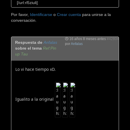
[/url:rl5ziuli]
Por favor,
Identificarse
o
Crear cuenta
para unirse a la
conversación.
16 años 8 meses antes
#42804
Respuesta de
Anfalas
por
Anfalas
sobre el tema
Ref:Pin
up Tau
Lo vi hace tiempo xD.
Igualito a la original