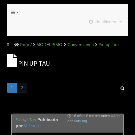
Identificarse
Foro
MODELISMO
Conversiones
Pin up Tau
PIN UP TAU
1
2
16 años 8 meses antes
#42803
Pin up Tau
Publicado
por
Volsung
por
Volsung