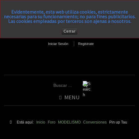
Evidentemente, esta web utiliza cookies, estrictamente
necesarias para su funcionamiento; no para fines publicitarios.
Las cookies empleadas por terceros son ajenas a nosotros.
Cerrar
Iniciar Sesión
Registrate
MENU
Está aquí:
Inicio
Foro
MODELISMO
Conversiones
Pin up Tau