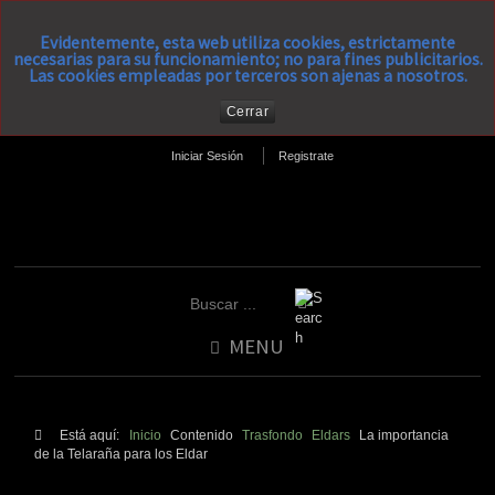
Evidentemente, esta web utiliza cookies, estrictamente
necesarias para su funcionamiento; no para fines publicitarios.
Las cookies empleadas por terceros son ajenas a nosotros.
Cerrar
Iniciar Sesión
Registrate
MENU
Está aquí:
Inicio
Contenido
Trasfondo
Eldars
La importancia
de la Telaraña para los Eldar